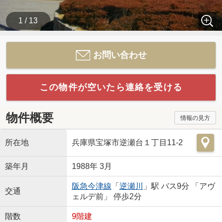
1 / 13
お問い合わせ
この物件が空いたら連絡を受ける
物件概要
情報の見方
所在地
兵庫県宝塚市逆瀬台１丁目11-2
築年月
1988年 3月
阪急今津線
「
逆瀬川
」駅 バス9分 「アヴ
交通
ェルデ前」 停歩2分
階数
9階建