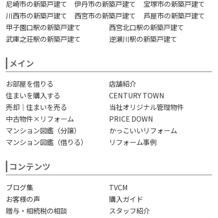
尼崎市の新築戸建て
伊丹市の新築戸建て
宝塚市の新築戸建て
川西市の新築戸建て
西宮市の新築戸建て
芦屋市の新築戸建て
甲子園口駅の新築戸建て
西宮北口駅の新築戸建て
武庫之荘駅の新築戸建て
逆瀬川駅の新築戸建て
メイン
お部屋を借りる
店舗紹介
住まいを購入する
CENTURY TOWN
売却｜住まいを売る
当社オリジナル管理物件
中古物件×リフォーム
PRICE DOWN
マンション図鑑（分譲）
かっこいいリフォーム
マンション図鑑（借りる）
リフォーム事例
コンテンツ
ブログ集
TVCM
お客様の声
購入ガイド
贈与・相続税の相談
スタッフ紹介