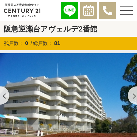
阪急逆瀬台アヴェルデ2番館
0
81
残戸数：
/ 総戸数：