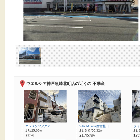
ウエルシア神戸魚崎北町店の近くの 不動産
エレメンツアクア
Villa Musica西宮北口
フォ
1Ｒ/25.00㎡
2ＬＤＫ/60.32㎡
2ＬＤ
7
21.45
17
万円
万円