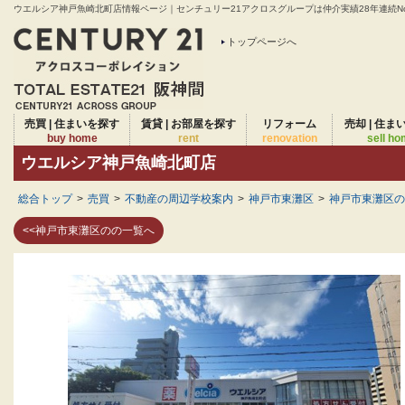
ウエルシア神戸魚崎北町店情報ページ｜センチュリー21アクロスグループは仲介実績28年連続No
トップページへ
売買 | 住まいを探す
賃貸 | お部屋を探す
リフォーム
売却 | 住ま
buy home
rent
renovation
sell h
ウエルシア神戸魚崎北町店
総合トップ
>
売買
>
不動産の周辺学校案内
>
神戸市東灘区
>
神戸市東灘区の
<<神戸市東灘区のの一覧へ