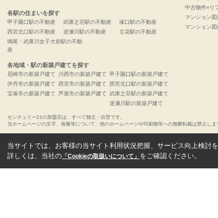
中古物件×リ
各駅の住まいを探す
マンション図
甲子園口駅の不動産
武庫之荘駅の不動産
塚口駅の不動産
マンション図
西宮北口駅の不動産
逆瀬川駅の不動産
立花駅の不動産
鳴尾・武庫川女子大前駅の不動
産
各地域・駅の新築戸建てを探す
尼崎市の新築戸建て
川西市の新築戸建て
甲子園口駅の新築戸建て
伊丹市の新築戸建て
西宮市の新築戸建て
西宮北口駅の新築戸建て
宝塚市の新築戸建て
芦屋市の新築戸建て
武庫之荘駅の新築戸建て
逆瀬川駅の新築戸建て
センチュリー21の加盟店は、すべて独立・自営です。
当ホームページの文字、画像等について、他のホームページや印刷物等への無断転載は禁止しま
当サイトでは、お客様の当サイト利用状況把握、サービス向上検討を目
詳しくは、当社の
をご確認ください。
「Cookieの取扱いについて」