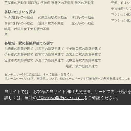
芦屋市の不動産
川西市の不動産
東灘区の不動産
灘区の不動産
売却｜住まい
中古物件×リ
各駅の住まいを探す
マンション図
甲子園口駅の不動産
武庫之荘駅の不動産
塚口駅の不動産
マンション図
西宮北口駅の不動産
逆瀬川駅の不動産
立花駅の不動産
鳴尾・武庫川女子大前駅の不動
産
各地域・駅の新築戸建てを探す
尼崎市の新築戸建て
川西市の新築戸建て
甲子園口駅の新築戸建て
伊丹市の新築戸建て
西宮市の新築戸建て
西宮北口駅の新築戸建て
宝塚市の新築戸建て
芦屋市の新築戸建て
武庫之荘駅の新築戸建て
逆瀬川駅の新築戸建て
センチュリー21の加盟店は、すべて独立・自営です。
当ホームページの文字、画像等について、他のホームページや印刷物等への無断転載は禁止しま
当サイトでは、お客様の当サイト利用状況把握、サービス向上検討を目
詳しくは、当社の
をご確認ください。
「Cookieの取扱いについて」