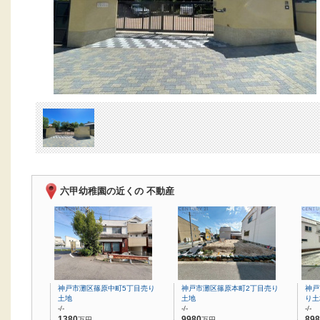
六甲幼稚園の近くの 不動産
神戸市灘区篠原中町5丁目売り
神戸市灘区篠原本町2丁目売り
神戸
土地
土地
り土
-/-
-/-
-/-
1380
9980
898
万円
万円