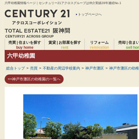
六甲幼稚園情報ページ｜センチュリー21アクロスグループは仲介実績28年連続No.1
トップページへ
売買 | 住まいを探す
賃貸 | お部屋を探す
リフォーム
売却 | 住ま
buy home
rent
renovation
sell h
六甲幼稚園
総合トップ
>
売買
>
不動産の周辺学校案内
>
神戸市灘区
>
神戸市灘区の幼稚
<<神戸市灘区の幼稚園の一覧へ