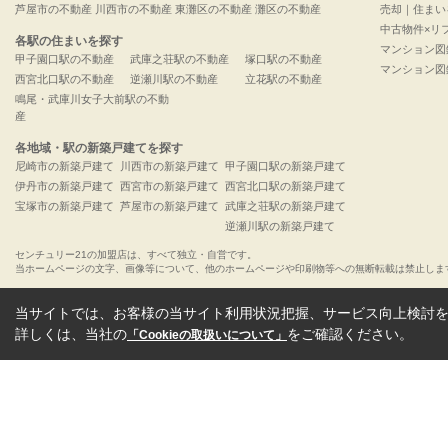
芦屋市の不動産
川西市の不動産
東灘区の不動産
灘区の不動産
売却｜住まい
中古物件×リ
各駅の住まいを探す
マンション図
甲子園口駅の不動産
武庫之荘駅の不動産
塚口駅の不動産
マンション図
西宮北口駅の不動産
逆瀬川駅の不動産
立花駅の不動産
鳴尾・武庫川女子大前駅の不動
産
各地域・駅の新築戸建てを探す
尼崎市の新築戸建て
川西市の新築戸建て
甲子園口駅の新築戸建て
伊丹市の新築戸建て
西宮市の新築戸建て
西宮北口駅の新築戸建て
宝塚市の新築戸建て
芦屋市の新築戸建て
武庫之荘駅の新築戸建て
逆瀬川駅の新築戸建て
センチュリー21の加盟店は、すべて独立・自営です。
当ホームページの文字、画像等について、他のホームページや印刷物等への無断転載は禁止しま
当サイトでは、お客様の当サイト利用状況把握、サービス向上検討を目
詳しくは、当社の
をご確認ください。
「Cookieの取扱いについて」