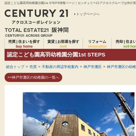
認定こども園高羽幼稚園分園1st STEPS情報ページ｜センチュリー21アクロスグループは仲介実績
トップページへ
売買 | 住まいを探す
賃貸 | お部屋を探す
リフォーム
売却 | 住ま
buy home
rent
renovation
sell h
認定こども園高羽幼稚園分園1st STEPS
総合トップ
>
売買
>
不動産の周辺学校案内
>
神戸市灘区
>
神戸市灘区の幼稚
<<神戸市灘区の幼稚園の一覧へ