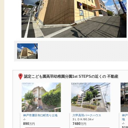
認定こども園高羽幼稚園分園1st STEPSの近くの 不動産
神戸市灘区寺口町売り土地
六甲高羽パークハウス
神戸
-/-
3ＬＤＫ/90.34㎡
地
890
7480
-/-
万円
万円
518