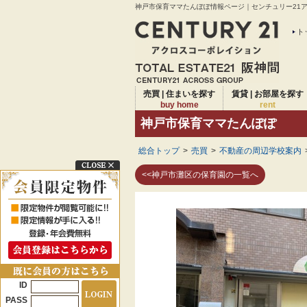
神戸市保育ママたんぽぽ情報ページ｜センチュリー21アク
ト
売買 | 住まいを探す
賃貸 | お部屋を探す
buy home
rent
神戸市保育ママたんぽぽ
総合トップ
>
売買
>
不動産の周辺学校案内
<<神戸市灘区の保育園の一覧へ
ID
PASS