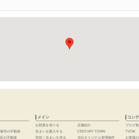
メイン
コン
お部屋を借りる
店舗紹介
ブログ集
塚市の不動産
住まいを購入する
CENTURY TOWN
TVCM
区の不動産
売却｜住まいを売る
当社オリジナル管理物件
お客様の