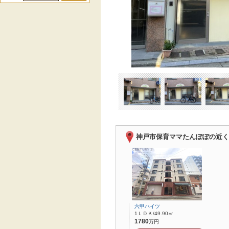
神戸市保育ママたんぽぽの近く
六甲ハイツ
1ＬＤＫ/49.90㎡
1780
万円