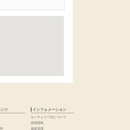
テンツ
インフォメーション
センチュリー21について
採用情報
声
資産管理