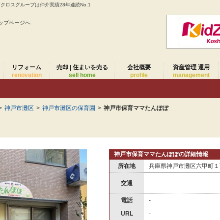
ロスグループは仲介実績28年連続No.1
ップページへ
リフォーム
売却 | 住まいを売る
会社概要
資産管理 運用
renovation
sell home
profile
management
>
神戸市灘区
>
神戸市灘区の保育園
>
神戸市保育ママたんぽぽ
神戸市保育ママたんぽぽの詳細情報
所在地
兵庫県神戸市灘区六甲町１丁
交通
電話
-
URL
-