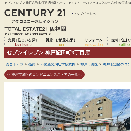
セブンイレブン 神戸記田町3丁目店情報ページ｜センチュリー21アクロスグループは仲介実績28年
トップページへ
売買 | 住まいを探す
賃貸 | お部屋を探す
リフォーム
売却 | 住ま
buy home
rent
renovation
sell h
セブンイレブン 神戸記田町3丁目店
総合トップ
>
売買
>
不動産の周辺学校案内
>
神戸市灘区
>
神戸市灘区のコン
<<神戸市灘区のコンビニエンスストアの一覧へ