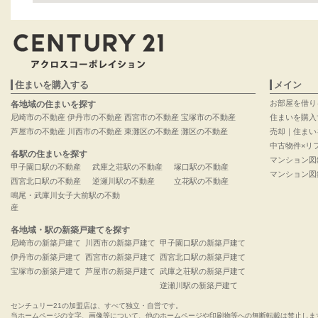
住まいを購入する
メイン
お部屋を借り
各地域の住まいを探す
尼崎市の不動産
伊丹市の不動産
西宮市の不動産
宝塚市の不動産
住まいを購入
芦屋市の不動産
川西市の不動産
東灘区の不動産
灘区の不動産
売却｜住まい
中古物件×リ
各駅の住まいを探す
マンション図
甲子園口駅の不動産
武庫之荘駅の不動産
塚口駅の不動産
マンション図
西宮北口駅の不動産
逆瀬川駅の不動産
立花駅の不動産
鳴尾・武庫川女子大前駅の不動
産
各地域・駅の新築戸建てを探す
尼崎市の新築戸建て
川西市の新築戸建て
甲子園口駅の新築戸建て
伊丹市の新築戸建て
西宮市の新築戸建て
西宮北口駅の新築戸建て
宝塚市の新築戸建て
芦屋市の新築戸建て
武庫之荘駅の新築戸建て
逆瀬川駅の新築戸建て
センチュリー21の加盟店は、すべて独立・自営です。
当ホームページの文字、画像等について、他のホームページや印刷物等への無断転載は禁止しま