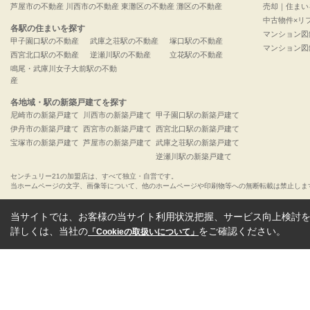
芦屋市の不動産
川西市の不動産
東灘区の不動産
灘区の不動産
売却｜住まい
中古物件×リ
各駅の住まいを探す
マンション図
甲子園口駅の不動産
武庫之荘駅の不動産
塚口駅の不動産
マンション図
西宮北口駅の不動産
逆瀬川駅の不動産
立花駅の不動産
鳴尾・武庫川女子大前駅の不動
産
各地域・駅の新築戸建てを探す
尼崎市の新築戸建て
川西市の新築戸建て
甲子園口駅の新築戸建て
伊丹市の新築戸建て
西宮市の新築戸建て
西宮北口駅の新築戸建て
宝塚市の新築戸建て
芦屋市の新築戸建て
武庫之荘駅の新築戸建て
逆瀬川駅の新築戸建て
センチュリー21の加盟店は、すべて独立・自営です。
当ホームページの文字、画像等について、他のホームページや印刷物等への無断転載は禁止しま
当サイトでは、お客様の当サイト利用状況把握、サービス向上検討を目
詳しくは、当社の
をご確認ください。
「Cookieの取扱いについて」