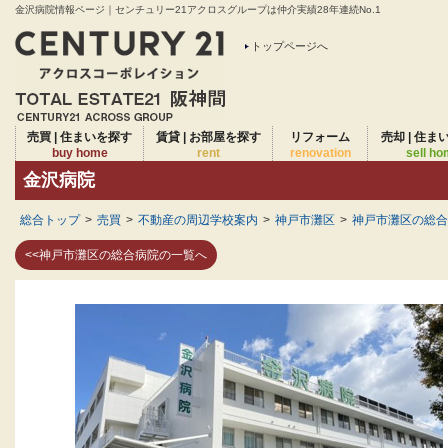
金沢病院情報ページ｜センチュリー21アクロスグループは仲介実績28年連続No.1
トップページへ
売買 | 住まいを探す
賃貸 | お部屋を探す
リフォーム
売却 | 住ま
buy home
rent
renovation
sell h
金沢病院
総合トップ
>
売買
>
不動産の周辺学校案内
>
神戸市灘区
>
神戸市灘区の総合
<<神戸市灘区の総合病院の一覧へ