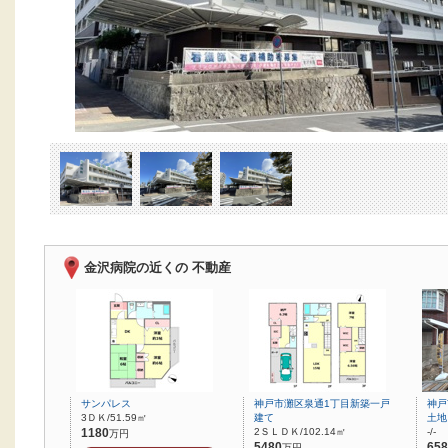
金沢病院の近くの 不動産
サンパレス
神戸市灘区泉通1丁目新築一戸
神戸
3ＤＫ/51.59㎡
建て
土地
1180
2ＳＬＤＫ/102.14㎡
-/-
万円
5480
658
万円