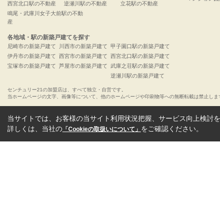
西宮北口駅の不動産
逆瀬川駅の不動産
立花駅の不動産
鳴尾・武庫川女子大前駅の不動
産
各地域・駅の新築戸建てを探す
尼崎市の新築戸建て
川西市の新築戸建て
甲子園口駅の新築戸建て
伊丹市の新築戸建て
西宮市の新築戸建て
西宮北口駅の新築戸建て
宝塚市の新築戸建て
芦屋市の新築戸建て
武庫之荘駅の新築戸建て
逆瀬川駅の新築戸建て
センチュリー21の加盟店は、すべて独立・自営です。
当ホームページの文字、画像等について、他のホームページや印刷物等への無断転載は禁止しま
当サイトでは、お客様の当サイト利用状況把握、サービス向上検討を目
詳しくは、当社の
をご確認ください。
「Cookieの取扱いについて」