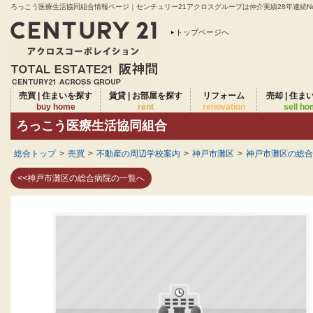
ろっこう医療生活協同組合情報ページ｜センチュリー21アクロスグループは仲介実績28年連続No
トップページへ
売買 | 住まいを探す
賃貸 | お部屋を探す
リフォーム
売却 | 住ま
buy home
rent
renovation
sell h
ろっこう医療生活協同組合
総合トップ
>
売買
>
不動産の周辺学校案内
>
神戸市灘区
>
神戸市灘区の総合
<<神戸市灘区の総合病院の一覧へ