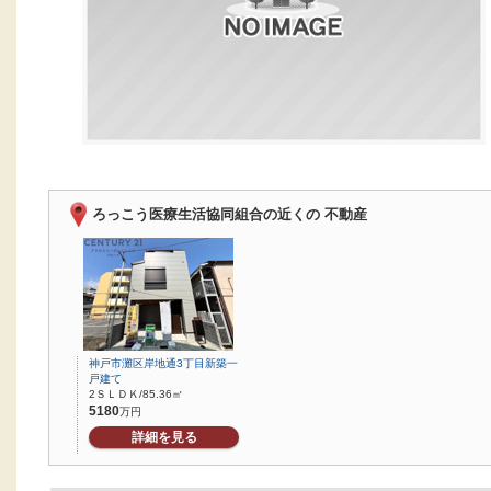
ろっこう医療生活協同組合の近くの 不動産
神戸市灘区岸地通3丁目新築一
戸建て
2ＳＬＤＫ/85.36㎡
5180
万円
詳細を見る