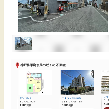
神戸将軍郵便局の近くの 不動産
六甲
サンパレス
エヌヴィ六甲篠原
3ＬＤ
3ＤＫ/51.59㎡
2ＳＬＤＫ/68.73㎡
498
1180
6780
万円
万円