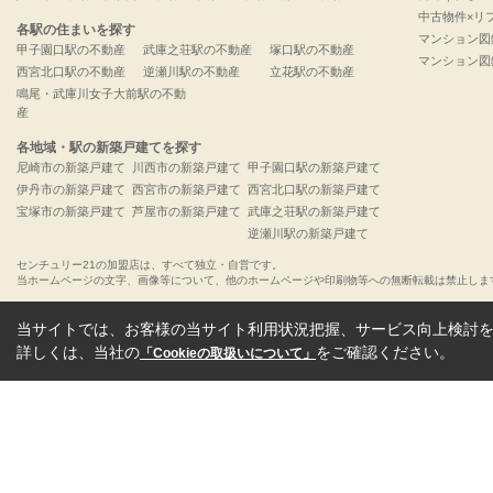
中古物件×リ
各駅の住まいを探す
マンション図
甲子園口駅の不動産
武庫之荘駅の不動産
塚口駅の不動産
マンション図
西宮北口駅の不動産
逆瀬川駅の不動産
立花駅の不動産
鳴尾・武庫川女子大前駅の不動
産
各地域・駅の新築戸建てを探す
尼崎市の新築戸建て
川西市の新築戸建て
甲子園口駅の新築戸建て
伊丹市の新築戸建て
西宮市の新築戸建て
西宮北口駅の新築戸建て
宝塚市の新築戸建て
芦屋市の新築戸建て
武庫之荘駅の新築戸建て
逆瀬川駅の新築戸建て
センチュリー21の加盟店は、すべて独立・自営です。
当ホームページの文字、画像等について、他のホームページや印刷物等への無断転載は禁止しま
当サイトでは、お客様の当サイト利用状況把握、サービス向上検討を目
詳しくは、当社の
をご確認ください。
「Cookieの取扱いについて」