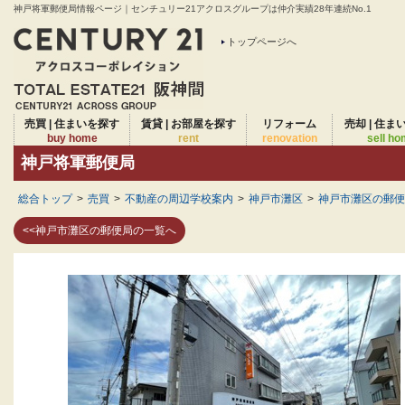
神戸将軍郵便局情報ページ｜センチュリー21アクロスグループは仲介実績28年連続No.1
トップページへ
売買 | 住まいを探す
賃貸 | お部屋を探す
リフォーム
売却 | 住ま
buy home
rent
renovation
sell h
神戸将軍郵便局
総合トップ
>
売買
>
不動産の周辺学校案内
>
神戸市灘区
>
神戸市灘区の郵便
<<神戸市灘区の郵便局の一覧へ