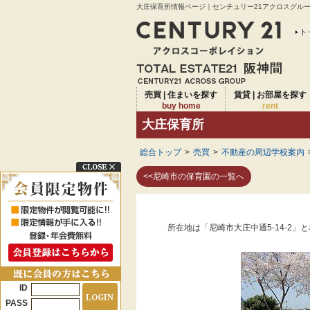
大庄保育所情報ページ｜センチュリー21アクロスグループ
ト
売買 | 住まいを探す
賃貸 | お部屋を探す
buy home
rent
大庄保育所
総合トップ
>
売買
>
不動産の周辺学校案内
<<尼崎市の保育園の一覧へ
所在地は「尼崎市大庄中通5-14-2」
ID
PASS