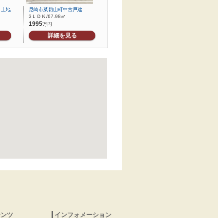
り土地
尼崎市菜切山町中古戸建
3ＬＤＫ/67.98㎡
1995
万円
詳細を見る
テンツ
インフォメーション