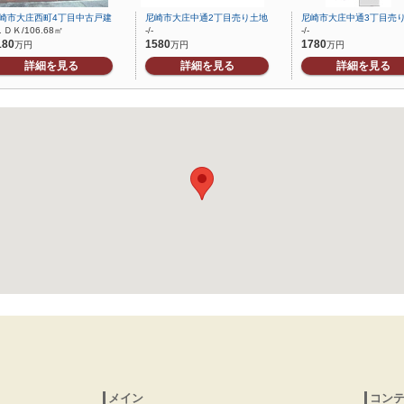
崎市大庄西町4丁目中古戸建
尼崎市大庄中通2丁目売り土地
尼崎市大庄中通3丁目売
ＬＤＫ/106.68㎡
-/-
-/-
180
1580
1780
万円
万円
万円
詳細を見る
詳細を見る
詳細を見る
メイン
コン