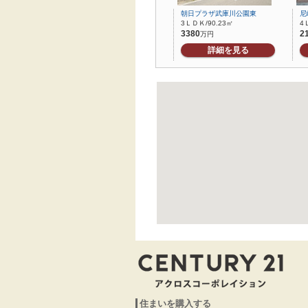
朝日プラザ武庫川公園東
尼
3ＬＤＫ/90.23㎡
4
3380
2
万円
詳細を見る
住まいを購入する