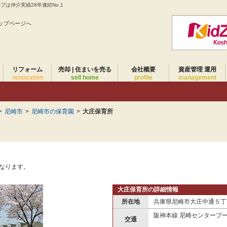
は仲介実績28年連続No.1
ップページへ
リフォーム
売却 | 住まいを売る
会社概要
資産管理 運用
renovation
sell home
profile
management
>
尼崎市
>
尼崎市の保育園
>
大庄保育所
となります。
大庄保育所の詳細情報
所在地
兵庫県尼崎市大庄中通５丁目
阪神本線 尼崎センタープ
交通