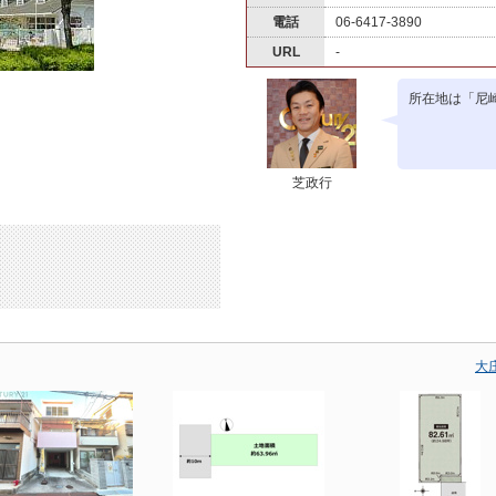
電話
06-6417-3890
URL
-
所在地は「尼崎
芝政行
大