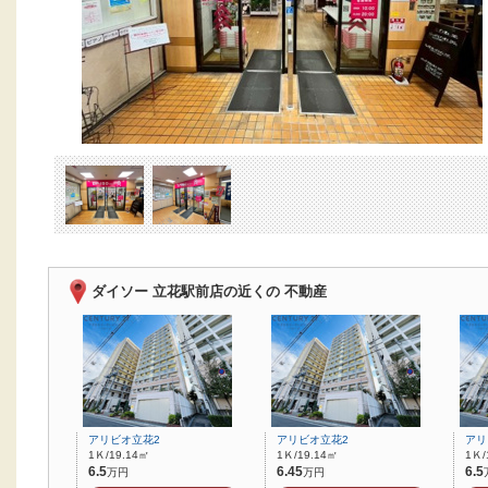
ダイソー 立花駅前店の近くの 不動産
アリビオ立花2
アリビオ立花2
アリ
1Ｋ/19.14㎡
1Ｋ/19.14㎡
1Ｋ/
6.5
6.45
6.5
万円
万円