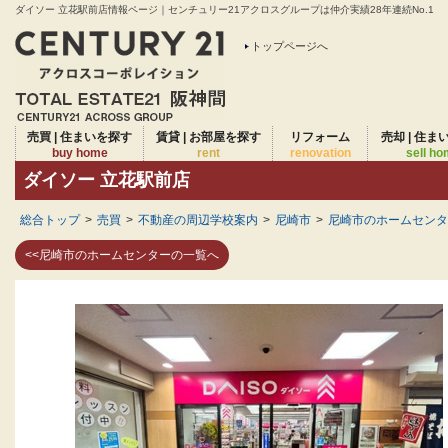
ダイソー 立花駅前店情報ページ｜センチュリー21アクロスグループは仲介実績28年連続No.1
トップページへ
売買 | 住まいを探す
賃貸 | お部屋を探す
リフォーム
売却 | 住ま
buy home
rent
renovation
sell h
ダイソー 立花駅前店
総合トップ
>
売買
>
不動産の周辺学校案内
>
尼崎市
>
尼崎市のホームセンタ
<<尼崎市のホームセンターの一覧へ