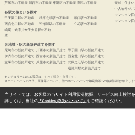
芦屋市の不動産
川西市の不動産
東灘区の不動産
灘区の不動産
売却｜住まい
中古物件×リ
各駅の住まいを探す
マンション図
甲子園口駅の不動産
武庫之荘駅の不動産
塚口駅の不動産
マンション図
西宮北口駅の不動産
逆瀬川駅の不動産
立花駅の不動産
鳴尾・武庫川女子大前駅の不動
産
各地域・駅の新築戸建てを探す
尼崎市の新築戸建て
川西市の新築戸建て
甲子園口駅の新築戸建て
伊丹市の新築戸建て
西宮市の新築戸建て
西宮北口駅の新築戸建て
宝塚市の新築戸建て
芦屋市の新築戸建て
武庫之荘駅の新築戸建て
逆瀬川駅の新築戸建て
センチュリー21の加盟店は、すべて独立・自営です。
当ホームページの文字、画像等について、他のホームページや印刷物等への無断転載は禁止しま
当サイトでは、お客様の当サイト利用状況把握、サービス向上検討を目
詳しくは、当社の
をご確認ください。
「Cookieの取扱いについて」