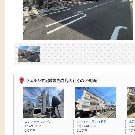
ウエルシア尼崎常光寺店の近くの 不動産
コンフォールメゾン
スペリティ岡山５番館
北原
1Ｋ/28.90㎡
2ＤＫ/40.00㎡
2Ｋ/
5.6
6.5
4
万円
万円
万