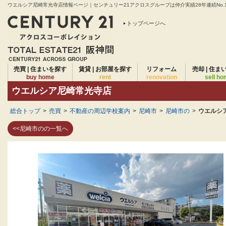
ウエルシア尼崎常光寺店情報ページ｜センチュリー21アクロスグループは仲介実績28年連続No.
トップページへ
売買 | 住まいを探す
賃貸 | お部屋を探す
リフォーム
売却 | 住ま
buy home
rent
renovation
sell h
ウエルシア尼崎常光寺店
総合トップ
>
売買
>
不動産の周辺学校案内
>
尼崎市
>
尼崎市の
>
ウエルシ
<<尼崎市のの一覧へ