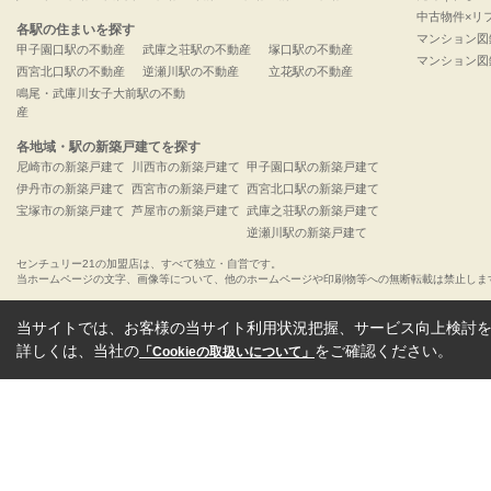
中古物件×リ
各駅の住まいを探す
マンション図
甲子園口駅の不動産
武庫之荘駅の不動産
塚口駅の不動産
マンション図
西宮北口駅の不動産
逆瀬川駅の不動産
立花駅の不動産
鳴尾・武庫川女子大前駅の不動
産
各地域・駅の新築戸建てを探す
尼崎市の新築戸建て
川西市の新築戸建て
甲子園口駅の新築戸建て
伊丹市の新築戸建て
西宮市の新築戸建て
西宮北口駅の新築戸建て
宝塚市の新築戸建て
芦屋市の新築戸建て
武庫之荘駅の新築戸建て
逆瀬川駅の新築戸建て
センチュリー21の加盟店は、すべて独立・自営です。
当ホームページの文字、画像等について、他のホームページや印刷物等への無断転載は禁止しま
当サイトでは、お客様の当サイト利用状況把握、サービス向上検討を目
詳しくは、当社の
をご確認ください。
「Cookieの取扱いについて」