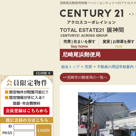
尼崎尾浜郵便局情報ページ｜センチュリー21アクロスグル
ト
売買 | 住まいを探す
賃貸 | お部屋を探す
buy home
rent
尼崎尾浜郵便局
総合トップ
>
売買
>
不動産の周辺学校案内
<<尼崎市の郵便局の一覧へ
ID
PASS