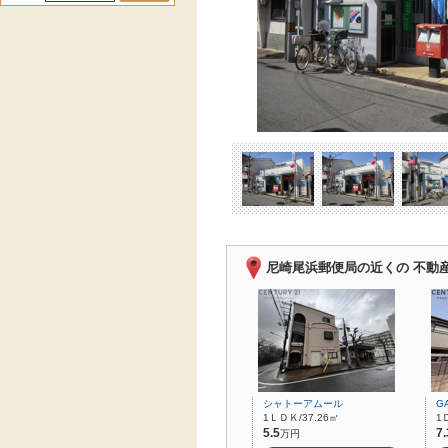
尼崎尾浜郵便局の近くの 不動
シャトーアムール
G
1ＬＤＫ/37.26㎡
1
5.5
7.
万円