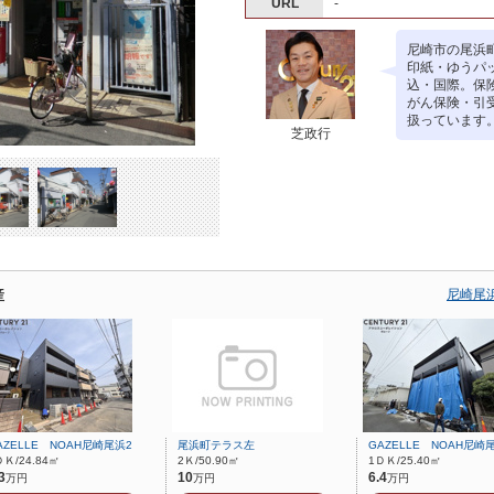
URL
-
尼崎市の尾浜
印紙・ゆうパ
込・国際。保
がん保険・引
扱っています
芝政行
産
尼崎尾
AZELLE NOAH尼崎尾浜2
尾浜町テラス左
GAZELLE NOAH尼崎
ＤＫ/24.84㎡
2Ｋ/50.90㎡
1ＤＫ/25.40㎡
3
10
6.4
万円
万円
万円