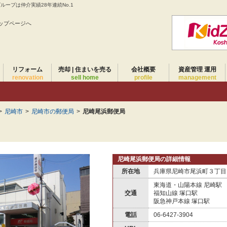
ープは仲介実績28年連続No.1
ップページへ
リフォーム
売却 | 住まいを売る
会社概要
資産管理 運用
renovation
sell home
profile
management
>
尼崎市
>
尼崎市の郵便局
>
尼崎尾浜郵便局
尼崎尾浜郵便局の詳細情報
所在地
兵庫県尼崎市尾浜町３丁目
東海道・山陽本線 尼崎駅
交通
福知山線 塚口駅
阪急神戸本線 塚口駅
電話
06-6427-3904