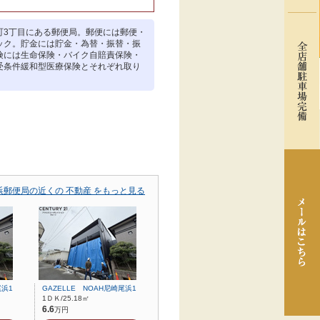
町3丁目にある郵便局。郵便には郵便・
ック。貯金には貯金・為替・振替・振
険には生命保険・バイク自賠責保険・
受条件緩和型医療保険とそれぞれ取り
。
浜郵便局の近くの 不動産 をもっと見る
尾浜1
GAZELLE NOAH尼崎尾浜1
1ＤＫ/25.18㎡
6.6
万円