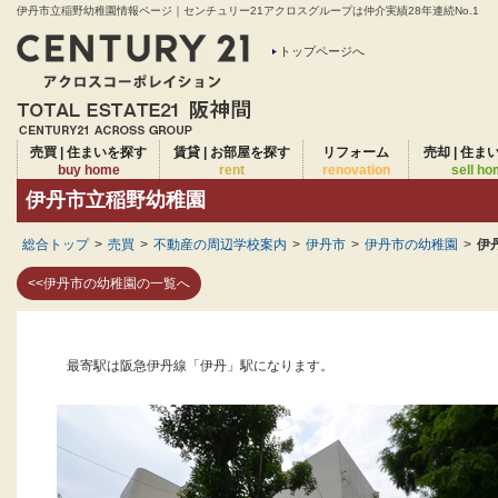
伊丹市立稲野幼稚園情報ページ｜センチュリー21アクロスグループは仲介実績28年連続No.1
トップページへ
売買 | 住まいを探す
賃貸 | お部屋を探す
リフォーム
売却 | 住ま
buy home
rent
renovation
sell h
伊丹市立稲野幼稚園
総合トップ
>
売買
>
不動産の周辺学校案内
>
伊丹市
>
伊丹市の幼稚園
>
伊
<<伊丹市の幼稚園の一覧へ
最寄駅は阪急伊丹線「伊丹」駅になります。