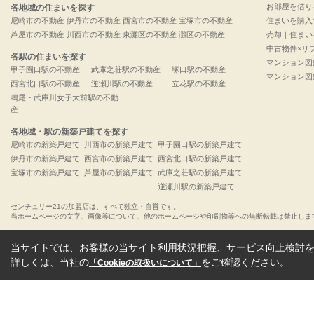
お部屋を借り
各地域の住まいを探す
尼崎市の不動産
伊丹市の不動産
西宮市の不動産
宝塚市の不動産
住まいを購入
芦屋市の不動産
川西市の不動産
東灘区の不動産
灘区の不動産
売却｜住まい
中古物件×リ
各駅の住まいを探す
マンション図
甲子園口駅の不動産
武庫之荘駅の不動産
塚口駅の不動産
マンション図
西宮北口駅の不動産
逆瀬川駅の不動産
立花駅の不動産
鳴尾・武庫川女子大前駅の不動
産
各地域・駅の新築戸建てを探す
尼崎市の新築戸建て
川西市の新築戸建て
甲子園口駅の新築戸建て
伊丹市の新築戸建て
西宮市の新築戸建て
西宮北口駅の新築戸建て
宝塚市の新築戸建て
芦屋市の新築戸建て
武庫之荘駅の新築戸建て
逆瀬川駅の新築戸建て
センチュリー21の加盟店は、すべて独立・自営です。
当ホームページの文字、画像等について、他のホームページや印刷物等への無断転載は禁止しま
当サイトでは、お客様の当サイト利用状況把握、サービス向上検討を目
詳しくは、当社の
をご確認ください。
「Cookieの取扱いについて」