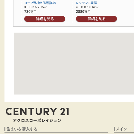
コープ野村伊丹昆陽D棟
レジデンス昆陽
3ＬＤＫ/77.15㎡
4ＬＤＫ/80.62㎡
730
2880
万円
万円
詳細を見る
詳細を見る
住まいを購入する
メイン