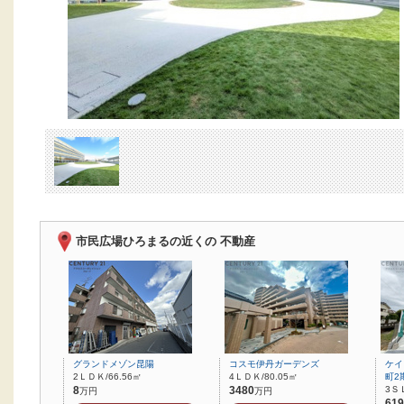
市民広場ひろまるの近くの 不動産
グランドメゾン昆陽
コスモ伊丹ガーデンズ
ケイ
2ＬＤＫ/66.56㎡
4ＬＤＫ/80.05㎡
町2
8
3480
3Ｓ
万円
万円
619