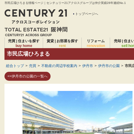
市民広場ひろまる情報ページ｜センチュリー21アクロスグループは仲介実績28年連続No.1
トップページへ
売買 | 住まいを探す
賃貸 | お部屋を探す
リフォーム
売却 | 住ま
buy home
rent
renovation
sell h
市民広場ひろまる
総合トップ
>
売買
>
不動産の周辺学校案内
>
伊丹市
>
伊丹市の公園
>
市民
<<伊丹市の公園の一覧へ