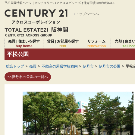
平松公園情報ページ｜センチュリー21アクロスグループは仲介実績28年連続No.1
トップページへ
売買 | 住まいを探す
賃貸 | お部屋を探す
リフォーム
売却 | 住ま
buy home
rent
renovation
sell h
平松公園
総合トップ
>
売買
>
不動産の周辺学校案内
>
伊丹市
>
伊丹市の公園
>
平松
<<伊丹市の公園の一覧へ