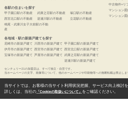
中古物件×リ
各駅の住まいを探す
マンション図
甲子園口駅の不動産
武庫之荘駅の不動産
塚口駅の不動産
マンション図
西宮北口駅の不動産
逆瀬川駅の不動産
立花駅の不動産
鳴尾・武庫川女子大前駅の不動
産
各地域・駅の新築戸建てを探す
尼崎市の新築戸建て
川西市の新築戸建て
甲子園口駅の新築戸建て
伊丹市の新築戸建て
西宮市の新築戸建て
西宮北口駅の新築戸建て
宝塚市の新築戸建て
芦屋市の新築戸建て
武庫之荘駅の新築戸建て
逆瀬川駅の新築戸建て
センチュリー21の加盟店は、すべて独立・自営です。
当ホームページの文字、画像等について、他のホームページや印刷物等への無断転載は禁止しま
当サイトでは、お客様の当サイト利用状況把握、サービス向上検討を目
詳しくは、当社の
をご確認ください。
「Cookieの取扱いについて」