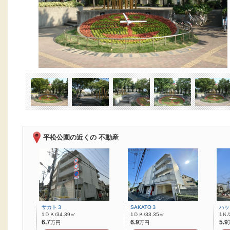
平松公園の近くの 不動産
サカト３
SAKATO３
ハッ
1ＤＫ/34.39㎡
1ＤＫ/33.35㎡
1Ｋ/
6.7
6.9
5.9
万円
万円