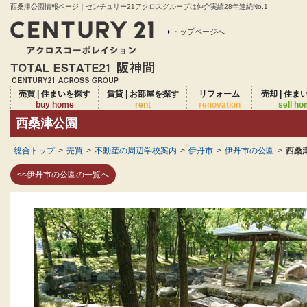
西桑津公園情報ページ｜センチュリー21アクロスグループは仲介実績28年連続No.1
トップページへ
売買 | 住まいを探す
賃貸 | お部屋を探す
リフォーム
売却 | 住ま
buy home
rent
renovation
sell h
西桑津公園
総合トップ
>
売買
>
不動産の周辺学校案内
>
伊丹市
>
伊丹市の公園
>
西桑
<<伊丹市の公園の一覧へ