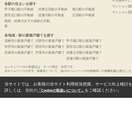
中古物件×リ
各駅の住まいを探す
マンション図
甲子園口駅の不動産
武庫之荘駅の不動産
塚口駅の不動産
マンション図
西宮北口駅の不動産
逆瀬川駅の不動産
立花駅の不動産
鳴尾・武庫川女子大前駅の不動
産
各地域・駅の新築戸建てを探す
尼崎市の新築戸建て
川西市の新築戸建て
甲子園口駅の新築戸建て
伊丹市の新築戸建て
西宮市の新築戸建て
西宮北口駅の新築戸建て
宝塚市の新築戸建て
芦屋市の新築戸建て
武庫之荘駅の新築戸建て
逆瀬川駅の新築戸建て
センチュリー21の加盟店は、すべて独立・自営です。
当ホームページの文字、画像等について、他のホームページや印刷物等への無断転載は禁止しま
当サイトでは、お客様の当サイト利用状況把握、サービス向上検討を目
詳しくは、当社の
をご確認ください。
「Cookieの取扱いについて」