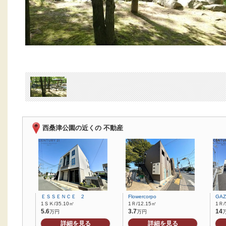
西桑津公園の近くの 不動産
ＥＳＳＥＮＣＥ 2
Flowercorpo
GAZ
1ＳＫ/35.10㎡
1Ｒ/12.15㎡
1Ｒ/
5.6
3.7
14
万円
万円
詳細を見る
詳細を見る