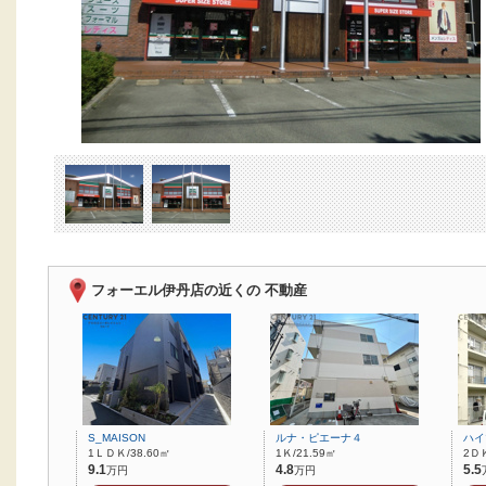
フォーエル伊丹店の近くの 不動産
S_MAISON
ルナ・ピエーナ４
ハイ
1ＬＤＫ/38.60㎡
1Ｋ/21.59㎡
2ＤＫ
9.1
4.8
5.5
万円
万円