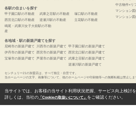
中古物件×リ
各駅の住まいを探す
マンション図
甲子園口駅の不動産
武庫之荘駅の不動産
塚口駅の不動産
マンション図
西宮北口駅の不動産
逆瀬川駅の不動産
立花駅の不動産
鳴尾・武庫川女子大前駅の不動
産
各地域・駅の新築戸建てを探す
尼崎市の新築戸建て
川西市の新築戸建て
甲子園口駅の新築戸建て
伊丹市の新築戸建て
西宮市の新築戸建て
西宮北口駅の新築戸建て
宝塚市の新築戸建て
芦屋市の新築戸建て
武庫之荘駅の新築戸建て
逆瀬川駅の新築戸建て
センチュリー21の加盟店は、すべて独立・自営です。
当ホームページの文字、画像等について、他のホームページや印刷物等への無断転載は禁止しま
当サイトでは、お客様の当サイト利用状況把握、サービス向上検討を目
詳しくは、当社の
をご確認ください。
「Cookieの取扱いについて」