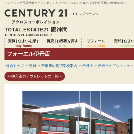
フォーエル伊丹店情報ページ｜センチュリー21アクロスグループは仲介実績28年連続No.1
トップページへ
売買 | 住まいを探す
賃貸 | お部屋を探す
リフォーム
売却 | 住ま
buy home
rent
renovation
sell h
フォーエル伊丹店
総合トップ
>
売買
>
不動産の周辺学校案内
>
伊丹市
>
伊丹市のアウトレット
<<伊丹市のアウトレットの一覧へ