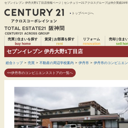
セブンイレブン 伊丹大野1丁目店情報ページ｜センチュリー21アクロスグループは仲介実績28年連
トップページへ
売買 | 住まいを探す
賃貸 | お部屋を探す
リフォーム
売却 | 住ま
buy home
rent
renovation
sell h
セブンイレブン 伊丹大野1丁目店
総合トップ
>
売買
>
不動産の周辺学校案内
>
伊丹市
>
伊丹市のコンビニエン
<<伊丹市のコンビニエンスストアの一覧へ