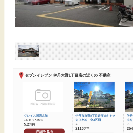
セブンイレブン 伊丹大野1丁目店の近くの 不動産
グレイス川西北館
伊丹市東野5丁目建築条件付き
伊丹
1ＤＫ/37.90㎡
売り土地 全3区画
売り
5.2
-/-
-/-
万円
2110
254
万円
詳細を見る