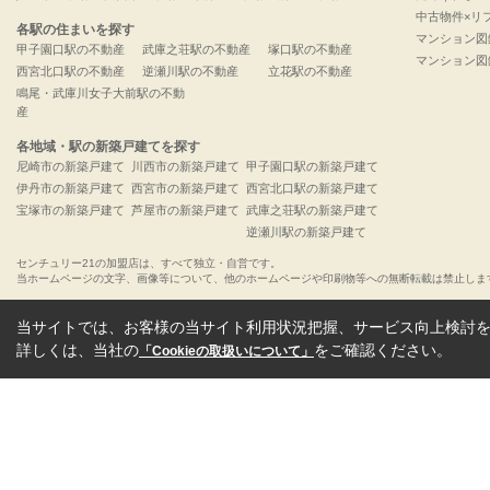
中古物件×リ
各駅の住まいを探す
マンション図
甲子園口駅の不動産
武庫之荘駅の不動産
塚口駅の不動産
マンション図
西宮北口駅の不動産
逆瀬川駅の不動産
立花駅の不動産
鳴尾・武庫川女子大前駅の不動
産
各地域・駅の新築戸建てを探す
尼崎市の新築戸建て
川西市の新築戸建て
甲子園口駅の新築戸建て
伊丹市の新築戸建て
西宮市の新築戸建て
西宮北口駅の新築戸建て
宝塚市の新築戸建て
芦屋市の新築戸建て
武庫之荘駅の新築戸建て
逆瀬川駅の新築戸建て
センチュリー21の加盟店は、すべて独立・自営です。
当ホームページの文字、画像等について、他のホームページや印刷物等への無断転載は禁止しま
当サイトでは、お客様の当サイト利用状況把握、サービス向上検討を目
詳しくは、当社の
をご確認ください。
「Cookieの取扱いについて」