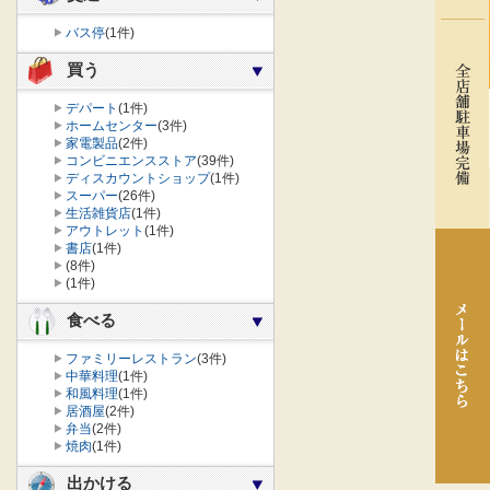
バス停
(1件)
買う
デパート
(1件)
ホームセンター
(3件)
家電製品
(2件)
コンビニエンスストア
(39件)
ディスカウントショップ
(1件)
スーパー
(26件)
生活雑貨店
(1件)
アウトレット
(1件)
書店
(1件)
(8件)
(1件)
食べる
ファミリーレストラン
(3件)
中華料理
(1件)
和風料理
(1件)
居酒屋
(2件)
弁当
(2件)
焼肉
(1件)
出かける