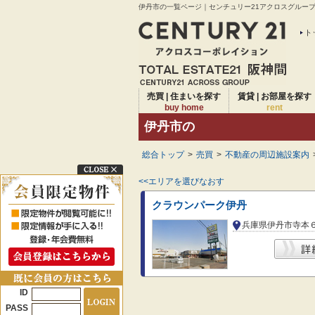
伊丹市の一覧ページ｜センチュリー21アクロスグループは
ト
売買 | 住まいを探す
賃貸 | お部屋を探す
buy home
rent
伊丹市の
総合トップ
>
売買
>
不動産の周辺施設案内
<<エリアを選びなおす
クラウンパーク伊丹
兵庫県伊丹市寺本
ID
PASS