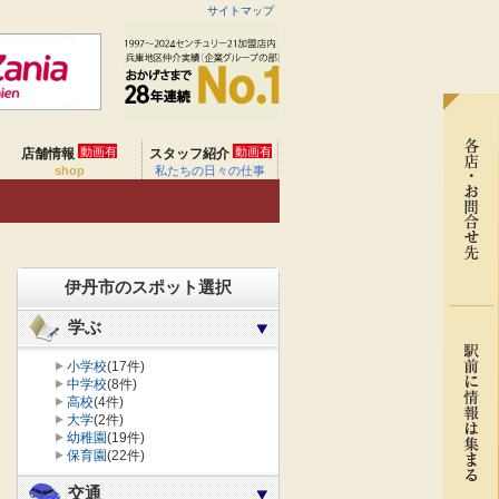
サイトマップ
動画有
動画有
店舗情報
スタッフ紹介
shop
私たちの日々の仕事
伊丹市のスポット選択
学ぶ
小学校
(17件)
中学校
(8件)
高校
(4件)
大学
(2件)
幼稚園
(19件)
保育園
(22件)
交通