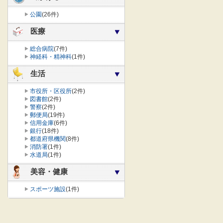
公園
(26件)
医療
総合病院
(7件)
神経科・精神科
(1件)
生活
市役所・区役所
(2件)
図書館
(2件)
警察
(2件)
郵便局
(19件)
信用金庫
(6件)
銀行
(18件)
都道府県機関
(8件)
消防署
(1件)
水道局
(1件)
美容・健康
スポーツ施設
(1件)