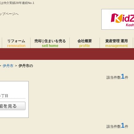
仲介実績28年連続No.1
ップページへ
リフォーム
売却 | 住まいを売る
会社概要
資産管理 運用
renovation
sell home
profile
management
>
伊丹市
>
伊丹市の
1
該当件数
件
６丁目
1
該当件数
件