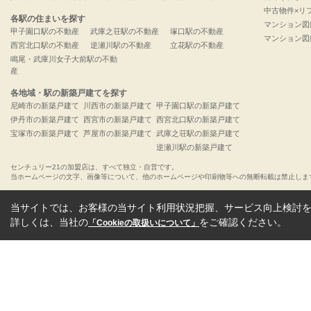
中古物件×リ
各駅の住まいを探す
マンション図
甲子園口駅の不動産
武庫之荘駅の不動産
塚口駅の不動産
マンション図
西宮北口駅の不動産
逆瀬川駅の不動産
立花駅の不動産
鳴尾・武庫川女子大前駅の不動
産
各地域・駅の新築戸建てを探す
尼崎市の新築戸建て
川西市の新築戸建て
甲子園口駅の新築戸建て
伊丹市の新築戸建て
西宮市の新築戸建て
西宮北口駅の新築戸建て
宝塚市の新築戸建て
芦屋市の新築戸建て
武庫之荘駅の新築戸建て
逆瀬川駅の新築戸建て
センチュリー21の加盟店は、すべて独立・自営です。
当ホームページの文字、画像等について、他のホームページや印刷物等への無断転載は禁止しま
当サイトでは、お客様の当サイト利用状況把握、サービス向上検討を目
詳しくは、当社の
をご確認ください。
「Cookieの取扱いについて」