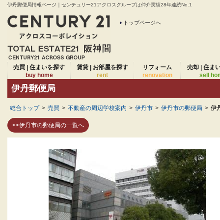
伊丹郵便局情報ページ｜センチュリー21アクロスグループは仲介実績28年連続No.1
トップページへ
売買 | 住まいを探す
賃貸 | お部屋を探す
リフォーム
売却 | 住ま
buy home
rent
renovation
sell h
伊丹郵便局
総合トップ
>
売買
>
不動産の周辺学校案内
>
伊丹市
>
伊丹市の郵便局
>
伊
<<伊丹市の郵便局の一覧へ