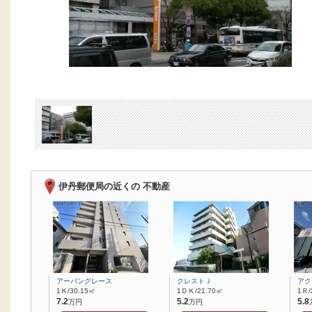
伊丹郵便局の近くの 不動産
アーバングレース
クレストＪ
アク
1Ｋ/30.15㎡
1ＤＫ/21.70㎡
1Ｒ/
7.2
5.2
5.8
万円
万円