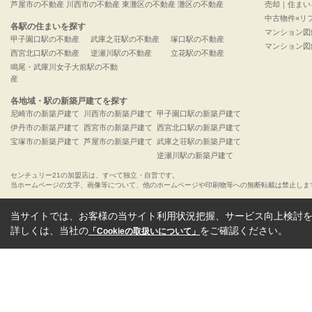
芦屋市の不動産
川西市の不動産
東灘区の不動産
灘区の不動産
売却｜住まい
中古物件×リ
各駅の住まいを探す
マンション図
甲子園口駅の不動産
武庫之荘駅の不動産
塚口駅の不動産
マンション図
西宮北口駅の不動産
逆瀬川駅の不動産
立花駅の不動産
鳴尾・武庫川女子大前駅の不動
産
各地域・駅の新築戸建てを探す
尼崎市の新築戸建て
川西市の新築戸建て
甲子園口駅の新築戸建て
伊丹市の新築戸建て
西宮市の新築戸建て
西宮北口駅の新築戸建て
宝塚市の新築戸建て
芦屋市の新築戸建て
武庫之荘駅の新築戸建て
逆瀬川駅の新築戸建て
センチュリー21の加盟店は、すべて独立・自営です。
当ホームページの文字、画像等について、他のホームページや印刷物等への無断転載は禁止しま
当サイトでは、お客様の当サイト利用状況把握、サービス向上検討を目
詳しくは、当社の
をご確認ください。
「Cookieの取扱いについて」