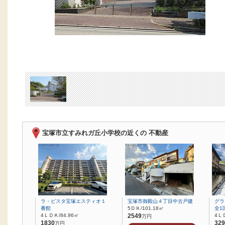
宝塚市立すみれガ丘小学校の近くの 不動産
ラ・ビスタ宝塚エスティオ１
宝塚市御殿山４丁目中古戸建
グ
番館
5ＤＫ/101.18㎡
全1
4ＬＤＫ/84.96㎡
2549
4ＬＤ
万円
1830
329
万円