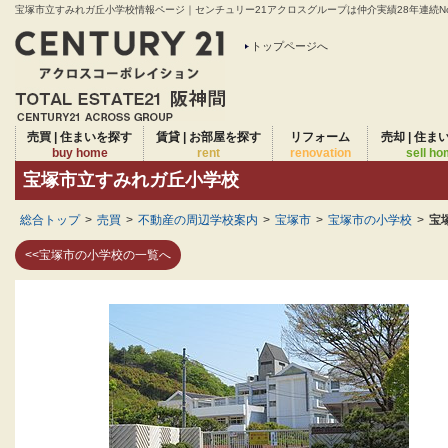
宝塚市立すみれガ丘小学校情報ページ｜センチュリー21アクロスグループは仲介実績28年連続No
トップページへ
売買 | 住まいを探す
賃貸 | お部屋を探す
リフォーム
売却 | 住ま
buy home
rent
renovation
sell h
宝塚市立すみれガ丘小学校
総合トップ
>
売買
>
不動産の周辺学校案内
>
宝塚市
>
宝塚市の小学校
>
宝
<<宝塚市の小学校の一覧へ