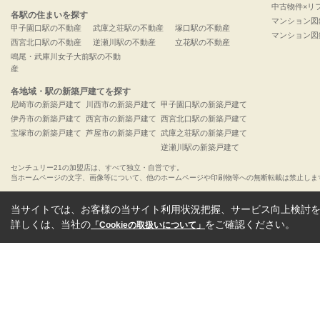
中古物件×リ
各駅の住まいを探す
マンション図
甲子園口駅の不動産
武庫之荘駅の不動産
塚口駅の不動産
マンション図
西宮北口駅の不動産
逆瀬川駅の不動産
立花駅の不動産
鳴尾・武庫川女子大前駅の不動
産
各地域・駅の新築戸建てを探す
尼崎市の新築戸建て
川西市の新築戸建て
甲子園口駅の新築戸建て
伊丹市の新築戸建て
西宮市の新築戸建て
西宮北口駅の新築戸建て
宝塚市の新築戸建て
芦屋市の新築戸建て
武庫之荘駅の新築戸建て
逆瀬川駅の新築戸建て
センチュリー21の加盟店は、すべて独立・自営です。
当ホームページの文字、画像等について、他のホームページや印刷物等への無断転載は禁止しま
当サイトでは、お客様の当サイト利用状況把握、サービス向上検討を目
詳しくは、当社の
をご確認ください。
「Cookieの取扱いについて」