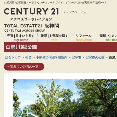
白瀬川第2公園情報ページ｜センチュリー21アクロスグループは仲介実績28年連続No.1
トップページへ
売買 | 住まいを探す
賃貸 | お部屋を探す
リフォーム
売却 | 住ま
buy home
rent
renovation
sell h
白瀬川第2公園
総合トップ
>
売買
>
不動産の周辺学校案内
>
宝塚市
>
宝塚市の公園
>
白瀬
<<宝塚市の公園の一覧へ