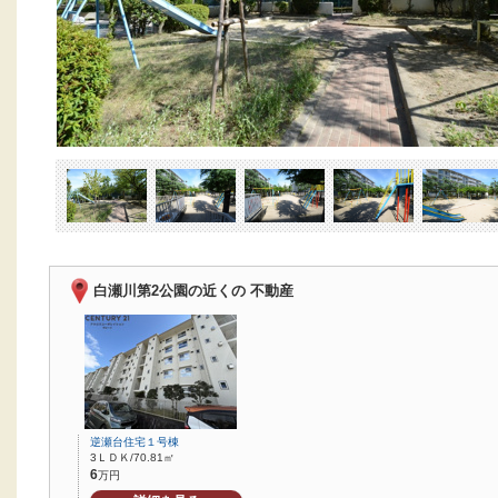
白瀬川第2公園の近くの 不動産
逆瀬台住宅１号棟
3ＬＤＫ/70.81㎡
6
万円