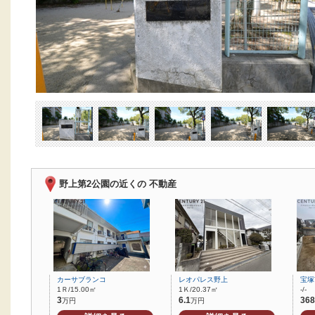
野上第2公園の近くの 不動産
カーサブランコ
レオパレス野上
宝塚
1Ｒ/15.00㎡
1Ｋ/20.37㎡
-/-
3
6.1
368
万円
万円