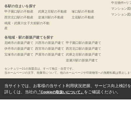
中古物件×リ
各駅の住まいを探す
マンション図
甲子園口駅の不動産
武庫之荘駅の不動産
塚口駅の不動産
マンション図
西宮北口駅の不動産
逆瀬川駅の不動産
立花駅の不動産
鳴尾・武庫川女子大前駅の不動
産
各地域・駅の新築戸建てを探す
尼崎市の新築戸建て
川西市の新築戸建て
甲子園口駅の新築戸建て
伊丹市の新築戸建て
西宮市の新築戸建て
西宮北口駅の新築戸建て
宝塚市の新築戸建て
芦屋市の新築戸建て
武庫之荘駅の新築戸建て
逆瀬川駅の新築戸建て
センチュリー21の加盟店は、すべて独立・自営です。
当ホームページの文字、画像等について、他のホームページや印刷物等への無断転載は禁止しま
当サイトでは、お客様の当サイト利用状況把握、サービス向上検討を目
詳しくは、当社の
をご確認ください。
「Cookieの取扱いについて」