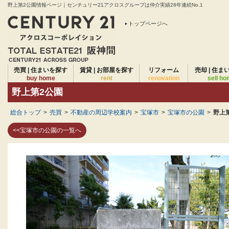
野上第2公園情報ページ｜センチュリー21アクロスグループは仲介実績28年連続No.1
トップページへ
売買 | 住まいを探す
賃貸 | お部屋を探す
リフォーム
売却 | 住ま
buy home
rent
renovation
sell h
野上第2公園
総合トップ
>
売買
>
不動産の周辺学校案内
>
宝塚市
>
宝塚市の公園
>
野上
<<宝塚市の公園の一覧へ