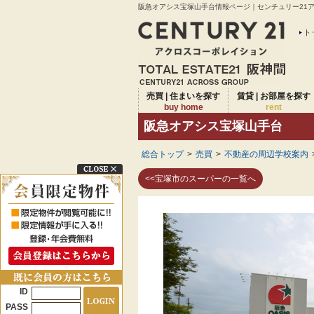
阪急オアシス宝塚山手台情報ページ｜センチュリー21アク
ト
売買 | 住まいを探す
賃貸 | お部屋を探す
buy home
rent
阪急オアシス宝塚山手台
総合トップ
>
売買
>
不動産の周辺学校案内
<<宝塚市のスーパーの一覧へ
ID
PASS