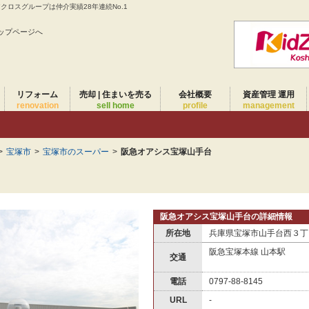
ロスグループは仲介実績28年連続No.1
ップページへ
リフォーム
売却 | 住まいを売る
会社概要
資産管理 運用
renovation
sell home
profile
management
>
宝塚市
>
宝塚市のスーパー
>
阪急オアシス宝塚山手台
阪急オアシス宝塚山手台の詳細情報
所在地
兵庫県宝塚市山手台西３丁
阪急宝塚本線 山本駅
交通
電話
0797-88-8145
URL
-