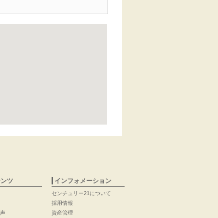
テンツ
インフォメーション
センチュリー21について
採用情報
声
資産管理