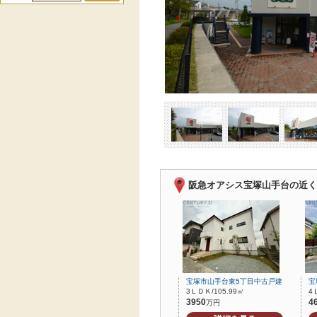
阪急オアシス宝塚山手台の近く
宝塚市山手台東5丁目中古戸建
宝
3ＬＤＫ/105.99㎡
4
3950
4
万円