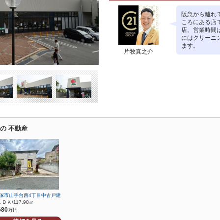
阪急から離れ
ころにある店
店。営業時間
にはクリーニ
ます。
片牧真之介
の 不動産
塚市山手台西4丁目中古戸建
ＬＤＫ/117.98㎡
680
万円