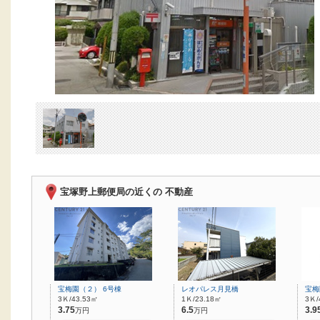
宝塚野上郵便局の近くの 不動産
宝梅園（２） 6号棟
レオパレス月見橋
宝梅
3Ｋ/43.53㎡
1Ｋ/23.18㎡
3Ｋ/
3.75
6.5
3.9
万円
万円