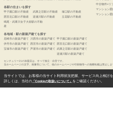
中古物件×リ
各駅の住まいを探す
マンション図
甲子園口駅の不動産
武庫之荘駅の不動産
塚口駅の不動産
マンション図
西宮北口駅の不動産
逆瀬川駅の不動産
立花駅の不動産
鳴尾・武庫川女子大前駅の不動
産
各地域・駅の新築戸建てを探す
尼崎市の新築戸建て
川西市の新築戸建て
甲子園口駅の新築戸建て
伊丹市の新築戸建て
西宮市の新築戸建て
西宮北口駅の新築戸建て
宝塚市の新築戸建て
芦屋市の新築戸建て
武庫之荘駅の新築戸建て
逆瀬川駅の新築戸建て
センチュリー21の加盟店は、すべて独立・自営です。
当ホームページの文字、画像等について、他のホームページや印刷物等への無断転載は禁止しま
当サイトでは、お客様の当サイト利用状況把握、サービス向上検討を目
詳しくは、当社の
をご確認ください。
「Cookieの取扱いについて」