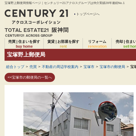
宝塚野上郵便局情報ページ｜センチュリー21アクロスグループは仲介実績28年連続No.1
トップページへ
売買 | 住まいを探す
賃貸 | お部屋を探す
リフォーム
売却 | 住ま
buy home
rent
renovation
sell h
宝塚野上郵便局
総合トップ
>
売買
>
不動産の周辺学校案内
>
宝塚市
>
宝塚市の郵便局
>
宝
<<宝塚市の郵便局の一覧へ