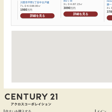
田2丁目
ni
川西市平野1丁目中古戸建
3ＬＤＫ/87.15㎡
築一
7ＬＤＫ/198.90㎡
3090
3ＬＤ
万円
1980
万円
378
詳細を見る
詳細を見る
住まいを購入する
メイン