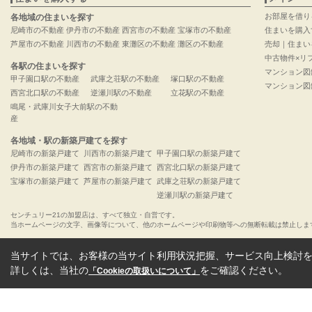
お部屋を借り
各地域の住まいを探す
尼崎市の不動産
伊丹市の不動産
西宮市の不動産
宝塚市の不動産
住まいを購入
芦屋市の不動産
川西市の不動産
東灘区の不動産
灘区の不動産
売却｜住まい
中古物件×リ
各駅の住まいを探す
マンション図
甲子園口駅の不動産
武庫之荘駅の不動産
塚口駅の不動産
マンション図
西宮北口駅の不動産
逆瀬川駅の不動産
立花駅の不動産
鳴尾・武庫川女子大前駅の不動
産
各地域・駅の新築戸建てを探す
尼崎市の新築戸建て
川西市の新築戸建て
甲子園口駅の新築戸建て
伊丹市の新築戸建て
西宮市の新築戸建て
西宮北口駅の新築戸建て
宝塚市の新築戸建て
芦屋市の新築戸建て
武庫之荘駅の新築戸建て
逆瀬川駅の新築戸建て
センチュリー21の加盟店は、すべて独立・自営です。
当ホームページの文字、画像等について、他のホームページや印刷物等への無断転載は禁止しま
当サイトでは、お客様の当サイト利用状況把握、サービス向上検討を目
詳しくは、当社の
をご確認ください。
「Cookieの取扱いについて」