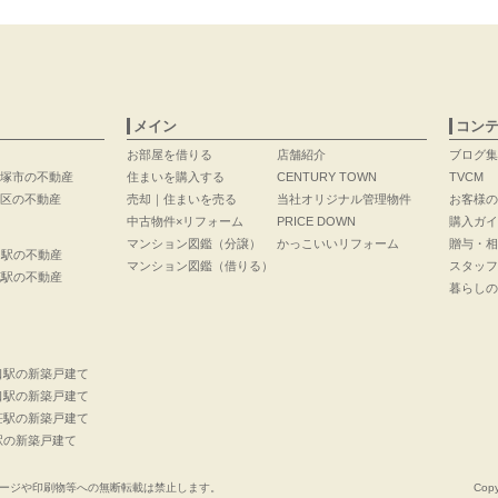
メイン
コン
お部屋を借りる
店舗紹介
ブログ集
塚市の不動産
住まいを購入する
CENTURY TOWN
TVCM
区の不動産
売却｜住まいを売る
当社オリジナル管理物件
お客様の
中古物件×リフォーム
PRICE DOWN
購入ガイ
マンション図鑑（分譲）
かっこいいリフォーム
贈与・相
口駅の不動産
マンション図鑑（借りる）
スタッフ
花駅の不動産
暮らしの
口駅の新築戸建て
口駅の新築戸建て
荘駅の新築戸建て
駅の新築戸建て
ージや印刷物等への無断転載は禁止します。
Copy