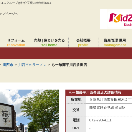
スグループは仲介実績28年連続No.1
ップページへ
リフォーム
売却 | 住まいを売る
会社概要
資産管理 運用
renovation
sell home
profile
management
>
川西市
>
川西市のラーメン
>
らー麺藤平川西多田店
らー麺藤平川西多田店の詳細情報
所在地
兵庫県川西市多田桜木２丁
能勢電鉄妙見線 多田駅
交通
電話
072-793-4111
URL
-