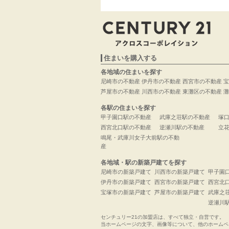
住まいを購入する
各地域の住まいを探す
尼崎市の不動産
伊丹市の不動産
西宮市の不動産
宝
芦屋市の不動産
川西市の不動産
東灘区の不動産
灘
各駅の住まいを探す
甲子園口駅の不動産
武庫之荘駅の不動産
塚
西宮北口駅の不動産
逆瀬川駅の不動産
立
鳴尾・武庫川女子大前駅の不動
産
各地域・駅の新築戸建てを探す
尼崎市の新築戸建て
川西市の新築戸建て
甲子園
伊丹市の新築戸建て
西宮市の新築戸建て
西宮北
宝塚市の新築戸建て
芦屋市の新築戸建て
武庫之
逆瀬川
センチュリー21の加盟店は、すべて独立・自営です。
当ホームページの文字、画像等について、他のホームペ