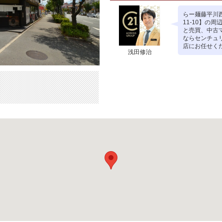
らー麺藤平川
11-10】の
と売買、中古
ならセンチュ
店にお任せく
浅田修治