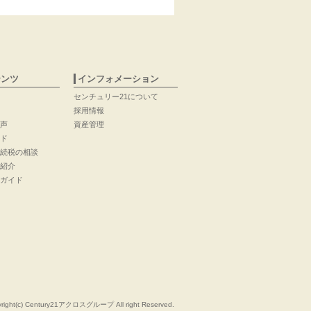
テンツ
インフォメーション
センチュリー21について
採用情報
声
資産管理
ド
続税の相談
紹介
ガイド
right(c) Century21アクロスグループ All right Reserved.