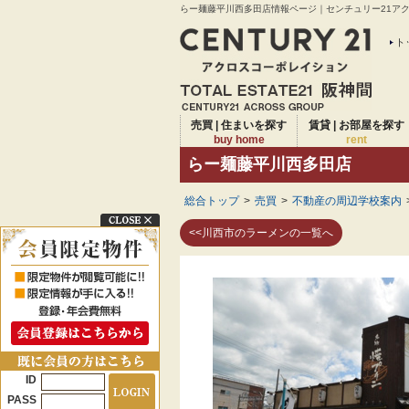
らー麺藤平川西多田店情報ページ｜センチュリー21アクロ
ト
売買 | 住まいを探す
賃貸 | お部屋を探す
buy home
rent
らー麺藤平川西多田店
総合トップ
>
売買
>
不動産の周辺学校案内
<<川西市のラーメンの一覧へ
ID
PASS