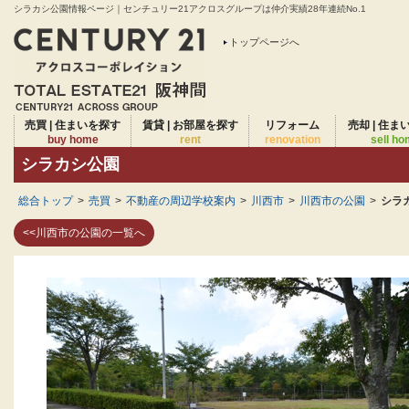
シラカシ公園情報ページ｜センチュリー21アクロスグループは仲介実績28年連続No.1
トップページへ
売買 | 住まいを探す
賃貸 | お部屋を探す
リフォーム
売却 | 住ま
buy home
rent
renovation
sell h
シラカシ公園
総合トップ
>
売買
>
不動産の周辺学校案内
>
川西市
>
川西市の公園
>
シラ
<<川西市の公園の一覧へ