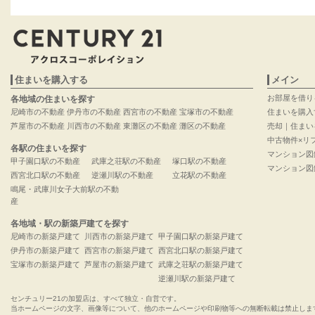
住まいを購入する
メイン
お部屋を借り
各地域の住まいを探す
尼崎市の不動産
伊丹市の不動産
西宮市の不動産
宝塚市の不動産
住まいを購入
芦屋市の不動産
川西市の不動産
東灘区の不動産
灘区の不動産
売却｜住まい
中古物件×リ
各駅の住まいを探す
マンション図
甲子園口駅の不動産
武庫之荘駅の不動産
塚口駅の不動産
マンション図
西宮北口駅の不動産
逆瀬川駅の不動産
立花駅の不動産
鳴尾・武庫川女子大前駅の不動
産
各地域・駅の新築戸建てを探す
尼崎市の新築戸建て
川西市の新築戸建て
甲子園口駅の新築戸建て
伊丹市の新築戸建て
西宮市の新築戸建て
西宮北口駅の新築戸建て
宝塚市の新築戸建て
芦屋市の新築戸建て
武庫之荘駅の新築戸建て
逆瀬川駅の新築戸建て
センチュリー21の加盟店は、すべて独立・自営です。
当ホームページの文字、画像等について、他のホームページや印刷物等への無断転載は禁止しま