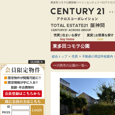
東多田コモヲ公園情報ページ｜センチュリー21アクロスグ
ト
売買 | 住まいを探す
賃貸 | お部屋を探す
buy home
rent
東多田コモヲ公園
総合トップ
>
売買
>
不動産の周辺学校案内
<<川西市の公園の一覧へ
ID
PASS