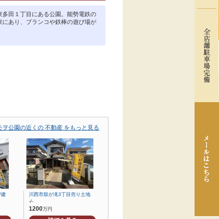
東多田１丁目にある公園。能勢電鉄の
東にあり、ブランコや鉄棒の遊び場が
モヲ公園の近くの 不動産 をもっと見る
戸建
川西市鼓が滝3丁目売り土地
-/-
1200
万円