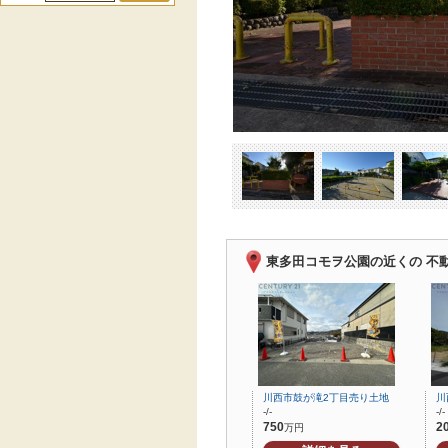
東多田コモヲ公園の近くの 不
川西市鼓が滝2丁目売り土地
川
-/-
-/-
750
2
万円