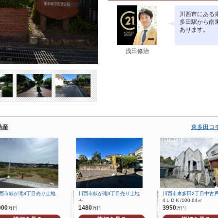
川西市にある
多田駅から南
あります。
浅田修治
動産
東多田コ
西市鼓が滝3丁目売り土地
川西市鼓が滝3丁目売り土地
川西市東多田2丁目中古
-/-
4ＬＤＫ/100.64㎡
000
1480
3950
万円
万円
万円