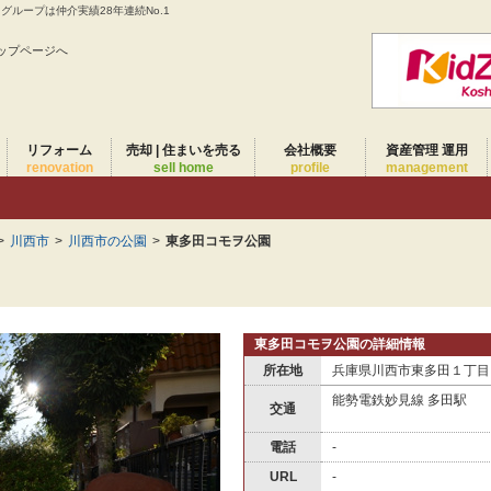
ループは仲介実績28年連続No.1
ップページへ
リフォーム
売却 | 住まいを売る
会社概要
資産管理 運用
renovation
sell home
profile
management
>
川西市
>
川西市の公園
>
東多田コモヲ公園
東多田コモヲ公園の詳細情報
所在地
兵庫県川西市東多田１丁目
能勢電鉄妙見線 多田駅
交通
電話
-
URL
-