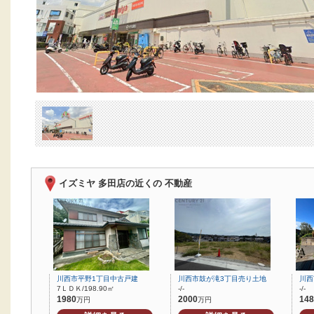
イズミヤ 多田店の近くの 不動産
川西市平野1丁目中古戸建
川西市鼓が滝3丁目売り土地
川西
7ＬＤＫ/198.90㎡
-/-
-/-
1980
2000
148
万円
万円