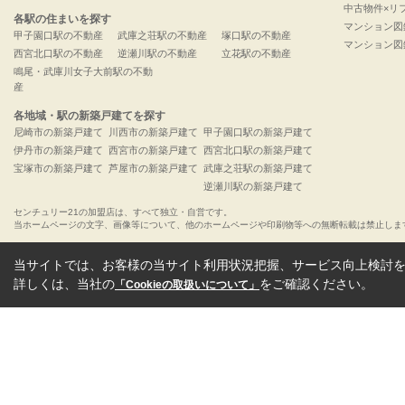
中古物件×リ
各駅の住まいを探す
マンション図
甲子園口駅の不動産
武庫之荘駅の不動産
塚口駅の不動産
マンション図
西宮北口駅の不動産
逆瀬川駅の不動産
立花駅の不動産
鳴尾・武庫川女子大前駅の不動
産
各地域・駅の新築戸建てを探す
尼崎市の新築戸建て
川西市の新築戸建て
甲子園口駅の新築戸建て
伊丹市の新築戸建て
西宮市の新築戸建て
西宮北口駅の新築戸建て
宝塚市の新築戸建て
芦屋市の新築戸建て
武庫之荘駅の新築戸建て
逆瀬川駅の新築戸建て
センチュリー21の加盟店は、すべて独立・自営です。
当ホームページの文字、画像等について、他のホームページや印刷物等への無断転載は禁止しま
当サイトでは、お客様の当サイト利用状況把握、サービス向上検討を目
詳しくは、当社の
をご確認ください。
「Cookieの取扱いについて」