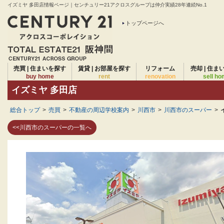
イズミヤ 多田店情報ページ｜センチュリー21アクロスグループは仲介実績28年連続No.1
トップページへ
売買 | 住まいを探す
賃貸 | お部屋を探す
リフォーム
売却 | 住ま
buy home
rent
renovation
sell h
イズミヤ 多田店
総合トップ
>
売買
>
不動産の周辺学校案内
>
川西市
>
川西市のスーパー
>
<<川西市のスーパーの一覧へ