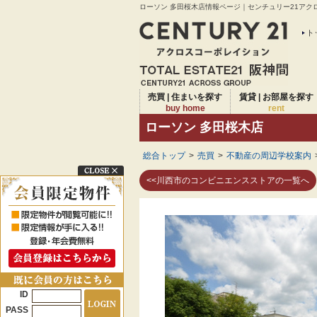
ローソン 多田桜木店情報ページ｜センチュリー21アクロ
ト
売買 | 住まいを探す
賃貸 | お部屋を探す
buy home
rent
ローソン 多田桜木店
総合トップ
>
売買
>
不動産の周辺学校案内
<<川西市のコンビニエンスストアの一覧へ
ID
PASS