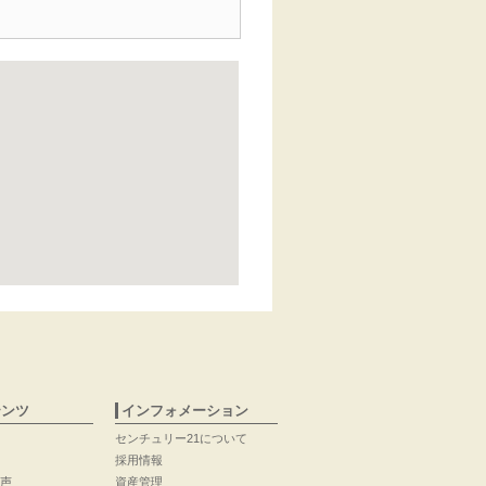
テンツ
インフォメーション
センチュリー21について
採用情報
声
資産管理