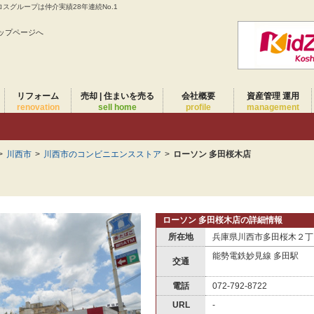
スグループは仲介実績28年連続No.1
ップページへ
リフォーム
売却 | 住まいを売る
会社概要
資産管理 運用
renovation
sell home
profile
management
>
川西市
>
川西市のコンビニエンスストア
>
ローソン 多田桜木店
ローソン 多田桜木店の詳細情報
所在地
兵庫県川西市多田桜木２丁
能勢電鉄妙見線 多田駅
交通
電話
072-792-8722
URL
-