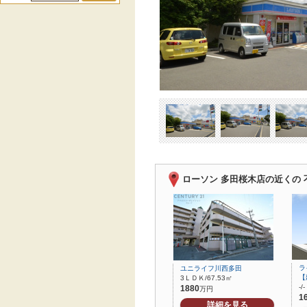
ローソン 多田桜木店の近くの 
ラ
ユニライフ川西多田
【
3ＬＤＫ/67.53㎡
-/-
1880
万円
1
詳細を見る