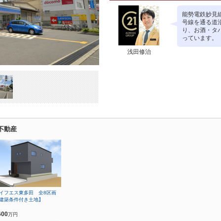
能勢電鉄妙見
号線を通る道
り、お酒・タバ
っています。
浅田修治
不動産
イフエス東多田 全8区画
建築条件付き土地】
600
万円