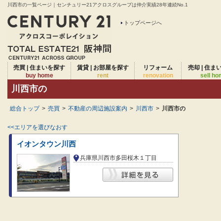
川西市の一覧ページ｜センチュリー21アクロスグループは仲介実績28年連続No.1
トップページへ
売買 | 住まいを探す
賃貸 | お部屋を探す
リフォーム
売却 | 住ま
buy home
rent
renovation
sell h
川西市の
総合トップ
>
売買
>
不動産の周辺施設案内
>
川西市
>
川西市の
<<エリアを選びなおす
イオンタウン川西
兵庫県川西市多田桜木１丁目