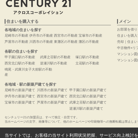
住まいを購入する
メイン
お部屋を借り
各地域の住まいを探す
尼崎市の不動産
伊丹市の不動産
西宮市の不動産
宝塚市の不動産
住まいを購入
芦屋市の不動産
川西市の不動産
東灘区の不動産
灘区の不動産
売却｜住まい
中古物件×リ
各駅の住まいを探す
マンション図
甲子園口駅の不動産
武庫之荘駅の不動産
塚口駅の不動産
マンション図
西宮北口駅の不動産
逆瀬川駅の不動産
立花駅の不動産
鳴尾・武庫川女子大前駅の不動
産
各地域・駅の新築戸建てを探す
尼崎市の新築戸建て
川西市の新築戸建て
甲子園口駅の新築戸建て
伊丹市の新築戸建て
西宮市の新築戸建て
西宮北口駅の新築戸建て
宝塚市の新築戸建て
芦屋市の新築戸建て
武庫之荘駅の新築戸建て
逆瀬川駅の新築戸建て
センチュリー21の加盟店は、すべて独立・自営です。
当ホームページの文字、画像等について、他のホームページや印刷物等への無断転載は禁止しま
当サイトでは、お客様の当サイト利用状況把握、サービス向上検討を目