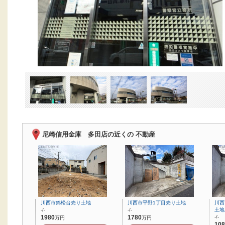
尼崎信用金庫 多田店の近くの 不動産
川西市錦松台売り土地
川西市平野1丁目売り土地
川西
-/-
-/-
土地
1980
1780
-/-
万円
万円
108