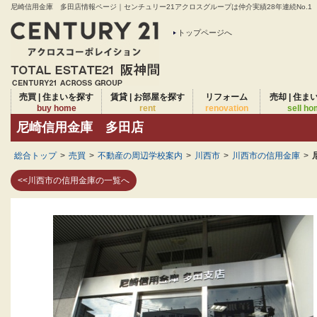
尼崎信用金庫 多田店情報ページ｜センチュリー21アクロスグループは仲介実績28年連続No.1
トップページへ
売買 | 住まいを探す
賃貸 | お部屋を探す
リフォーム
売却 | 住ま
buy home
rent
renovation
sell h
尼崎信用金庫 多田店
総合トップ
>
売買
>
不動産の周辺学校案内
>
川西市
>
川西市の信用金庫
>
<<川西市の信用金庫の一覧へ