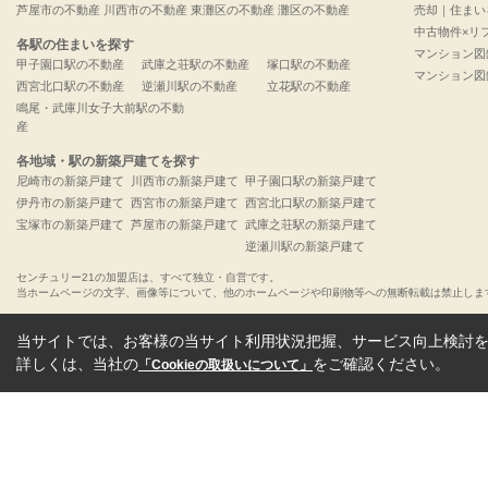
芦屋市の不動産
川西市の不動産
東灘区の不動産
灘区の不動産
売却｜住まい
中古物件×リ
各駅の住まいを探す
マンション図
甲子園口駅の不動産
武庫之荘駅の不動産
塚口駅の不動産
マンション図
西宮北口駅の不動産
逆瀬川駅の不動産
立花駅の不動産
鳴尾・武庫川女子大前駅の不動
産
各地域・駅の新築戸建てを探す
尼崎市の新築戸建て
川西市の新築戸建て
甲子園口駅の新築戸建て
伊丹市の新築戸建て
西宮市の新築戸建て
西宮北口駅の新築戸建て
宝塚市の新築戸建て
芦屋市の新築戸建て
武庫之荘駅の新築戸建て
逆瀬川駅の新築戸建て
センチュリー21の加盟店は、すべて独立・自営です。
当ホームページの文字、画像等について、他のホームページや印刷物等への無断転載は禁止しま
当サイトでは、お客様の当サイト利用状況把握、サービス向上検討を目
詳しくは、当社の
をご確認ください。
「Cookieの取扱いについて」