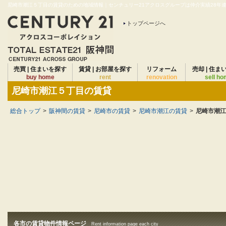
尼崎市潮江５丁目の賃貸のための地域情報｜センチュリー21アクロスグループは仲介実績28年連続
トップページへ
売買 | 住まいを探す
賃貸 | お部屋を探す
リフォーム
売却 | 住ま
buy home
rent
renovation
sell h
尼崎市潮江５丁目の賃貸
総合トップ
>
阪神間の賃貸
>
尼崎市の賃貸
>
尼崎市潮江の賃貸
>
尼崎市潮江
各市の賃貸物件情報ページ
Rent information page each city