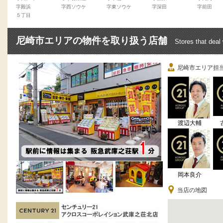
字殿浜
字西ソウケ
字東ソウケ
字深田
字前田
５丁目
尼崎市エリアの物件を取り扱う店舗
Stores that deal
尼崎市エリア担
渡辺大輔
岡本良介
当店の地図