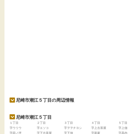
尼崎市潮江５丁目の周辺情報
尼崎市潮江５丁目
１丁目
２丁目
３丁目
４丁目
５丁目
字ウリウ
字エソコ
字ヲヲチヨシ
字上古茶屋
字上佃
字四ノ坪
字下古茶屋
字下佃
字新家
字高内