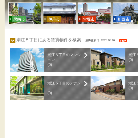
潮江５丁目にある賃貸物件を検索
最終更新日 2026.08.07
潮江５丁目のマンシ
潮江
ョン
(0)
(0)
潮江５丁目のテナン
潮江
ト
(0)
(0)