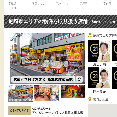
字殿浜
字西ソウケ
字東ソウケ
字深田
字前田
５丁目
尼崎市エリアの物件を取り扱う店舗
Stores that deal
尼崎市エリア担
渡辺大輔
岡本良介
当店の地図