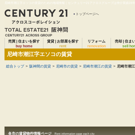
尼崎市潮江字エソコの賃貸のための地域情報｜センチュリー21アクロスグループは仲介実績28年連
トップページへ
売買 | 住まいを探す
賃貸 | お部屋を探す
リフォーム
売却 | 住ま
buy home
rent
renovation
sell h
尼崎市潮江字エソコの賃貸
総合トップ
>
阪神間の賃貸
>
尼崎市の賃貸
>
尼崎市潮江の賃貸
>
尼崎市潮江
各市の賃貸物件情報ページ
Rent information page each city