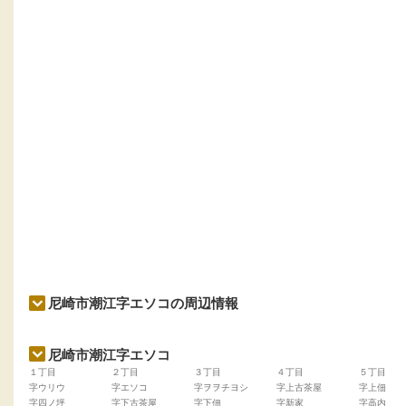
尼崎市潮江字エソコの周辺情報
尼崎市潮江字エソコ
１丁目
２丁目
３丁目
４丁目
５丁目
字ウリウ
字エソコ
字ヲヲチヨシ
字上古茶屋
字上佃
字四ノ坪
字下古茶屋
字下佃
字新家
字高内