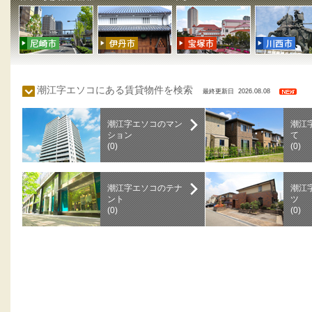
潮江字エソコにある賃貸物件を検索
最終更新日 2026.08.08
潮江字エソコのマン
潮江
ション
て
(0)
(0)
潮江字エソコのテナ
潮江
ント
ツ
(0)
(0)