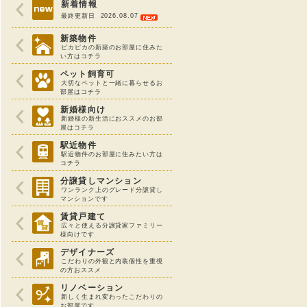
新着情報
最終更新日 2026.08.07
新築物件
ピカピカの新築のお部屋に住みた
い方はコチラ
ペット飼育可
大切なペットと一緒に暮らせるお
部屋はコチラ
新婚様向け
新婚様の新生活におススメのお部
屋はコチラ
駅近物件
駅近物件のお部屋に住みたい方は
コチラ
分譲貸しマンション
ワンランク上のグレード分譲貸し
マンションです
賃貸戸建て
広々と使える分譲貸家ファミリー
様向けです
デザイナーズ
こだわりの外観と内装個性を重視
の方おススメ
リノベーション
新しく生まれ変わったこだわりの
お部屋です