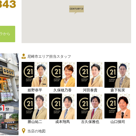
ラから
尼崎市エリア担当スタッフ
姫野恭平
久保穂乃香
河田泰貴
森下拓実
勝山祐二
成本翔馬
古久保雅也
山口慎司
当店の地図