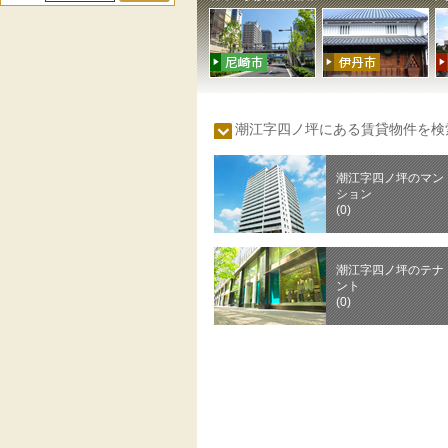
潮江字四ノ坪にある賃貸物件を
潮江字四ノ坪のマン
ション
(0)
潮江字四ノ坪のテナ
ント
(0)