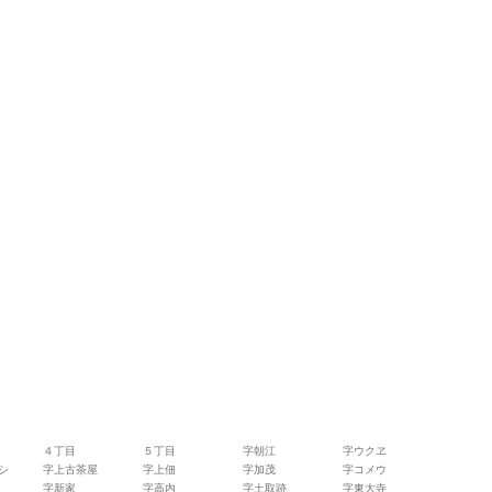
４丁目
５丁目
字朝江
字ウクヱ
シ
字上古茶屋
字上佃
字加茂
字コメウ
字新家
字高内
字土取跡
字東大寺