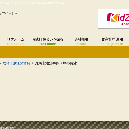
ー21アクロスグループは仲介実績28年連続No.1
ップページへ
リフォーム
売却 | 住まいを売る
会社概要
資産管理 運用
renovation
sell home
profile
management
>
尼崎市潮江の賃貸
>
尼崎市潮江字四ノ坪の賃貸
ge each city