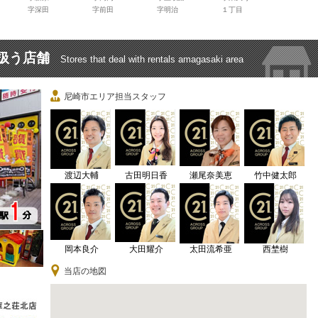
字深田
字前田
字明治
１丁目
扱う店舗
Stores that deal with rentals amagasaki area
尼崎市エリア担当スタッフ
渡辺大輔
古田明日香
瀬尾奈美恵
竹中健太郎
岡本良介
大田耀介
太田流希亜
西埜樹
当店の地図