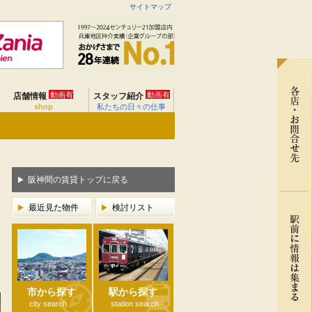
サイトマップ
動画有
動画有
店舗情報
スタッフ紹介
shop
私たちの日々の仕事
阪神間の賃貸トップに戻る
最近見た物件
検討リスト
市から探す
駅から探す
city search
station search