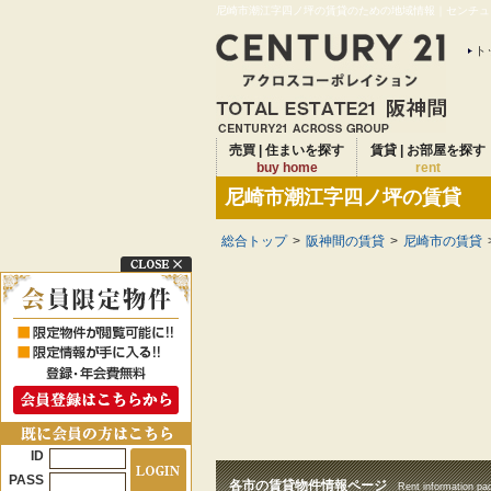
尼崎市潮江字四ノ坪の賃貸のための地域情報｜センチュリ
ト
売買 | 住まいを探す
賃貸 | お部屋を探す
buy home
rent
尼崎市潮江字四ノ坪の賃貸
総合トップ
>
阪神間の賃貸
>
尼崎市の賃貸
ID
PASS
各市の賃貸物件情報ページ
Rent information pa