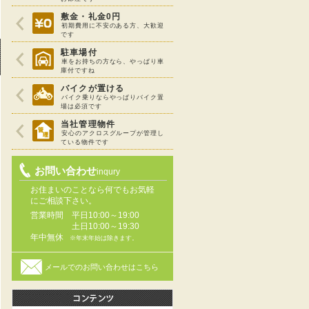
敷金・礼金0円
初期費用に不安のある方、大歓迎
です
駐車場付
車をお持ちの方なら、やっぱり車
庫付ですね
バイクが置ける
バイク乗りならやっぱりバイク置
場は必須です
当社管理物件
安心のアクロスグループが管理し
ている物件です
お問い合わせ
inqury
お住まいのことなら何でもお気軽
にご相談下さい。
営業時間
平日10:00～19:00
土日10:00～19:30
年中無休
※年末年始は除きます。
メールでのお問い合わせはこちら