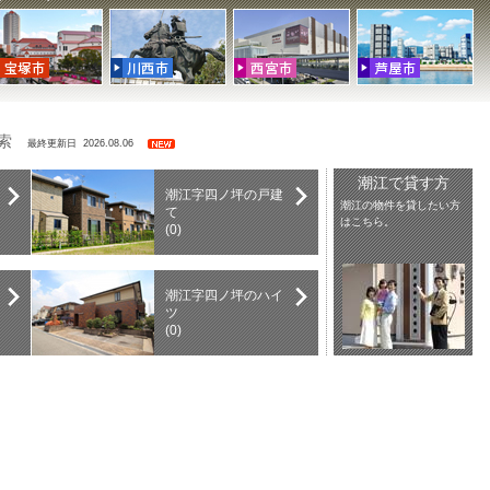
検索
最終更新日 2026.08.06
潮江で貸す方
潮江字四ノ坪の戸建
潮江の物件を貸したい方
て
はこちら。
(0)
潮江字四ノ坪のハイ
ツ
(0)