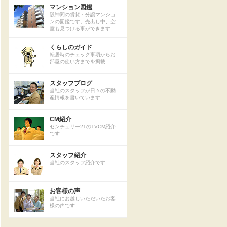
マンション図鑑
阪神間の賃貸・分譲マンショ
ンの図鑑です。売出し中、空
室も見つける事ができます
くらしのガイド
転居時のチェック事項からお
部屋の使い方までを掲載
スタッフブログ
当社のスタッフが日々の不動
産情報を書いています
CM紹介
センチュリー21のTVCM紹介
です
スタッフ紹介
当社のスタッフ紹介です
お客様の声
当社にお越しいただいたお客
様の声です