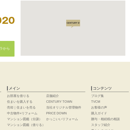
ラから
メイン
コンテンツ
お部屋を借りる
店舗紹介
ブログ集
住まいを購入する
CENTURY TOWN
TVCM
売却｜住まいを売る
当社オリジナル管理物件
お客様の声
中古物件×リフォーム
PRICE DOWN
購入ガイド
マンション図鑑（分譲）
かっこいいリフォーム
贈与・相続税の相談
マンション図鑑（借りる）
スタッフ紹介