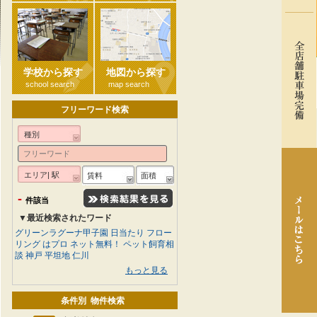
学校から探す
地図から探す
school search
map search
フリーワード検索
種別
エリア| 駅
賃料
面積
-
件該当
▼最近検索されたワード
グリーンラグーナ甲子園
日当たり
フロー
リング
はプロ
ネット無料！
ペット飼育相
談
神戸
平坦地
仁川
もっと見る
条件別 物件検索