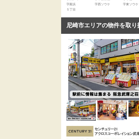
字殿浜
字西ソウケ
字東ソウケ
５丁目
尼崎市エリアの物件を取り