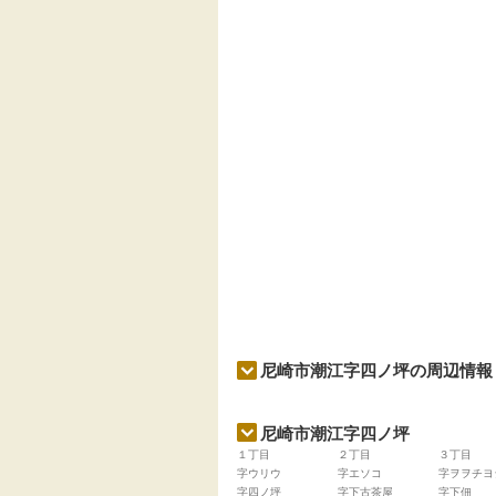
尼崎市潮江字四ノ坪の周辺情報
尼崎市潮江字四ノ坪
１丁目
２丁目
３丁目
字ウリウ
字エソコ
字ヲヲチヨ
字四ノ坪
字下古茶屋
字下佃