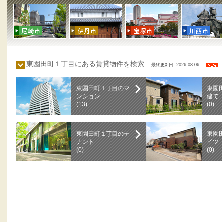
東園田町１丁目にある賃貸物件を検索
最終更新日 2026.08.06
東園田町１丁目のマ
東園
ンション
建て
(13)
(0)
東園田町１丁目のテ
東園
ナント
イツ
(0)
(0)