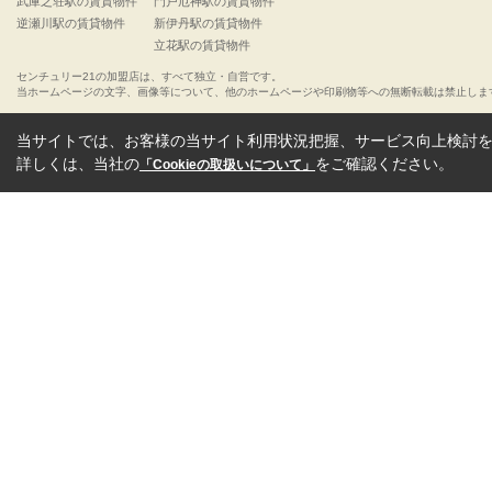
武庫之荘駅の賃貸物件
門戸厄神駅の賃貸物件
逆瀬川駅の賃貸物件
新伊丹駅の賃貸物件
立花駅の賃貸物件
センチュリー21の加盟店は、すべて独立・自営です。
当ホームページの文字、画像等について、他のホームページや印刷物等への無断転載は禁止しま
当サイトでは、お客様の当サイト利用状況把握、サービス向上検討を目
詳しくは、当社の
をご確認ください。
「Cookieの取扱いについて」