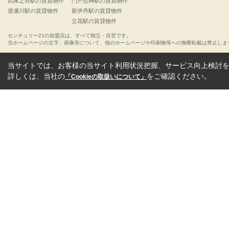
武庫之荘駅の賃貸物件
門戸厄神駅の賃貸物件
逆瀬川駅の賃貸物件
新伊丹駅の賃貸物件
立花駅の賃貸物件
センチュリー21の加盟店は、すべて独立・自営です。
当ホームページの文字、画像等について、他のホームページや印刷物等への無断転載は禁止しま
当サイトでは、お客様の当サイト利用状況把握、サービス向上検討を目
詳しくは、当社の
をご確認ください。
「Cookieの取扱いについて」