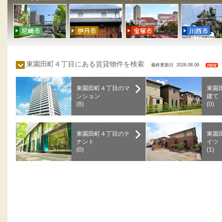
東園田町４丁目にある賃貸物件を検索
最終更新日 2026.08.06
東園田町４丁目のマ
東園
ンション
建て
(8)
(0)
東園田町４丁目のテ
東園
ナント
イツ
(0)
(1)