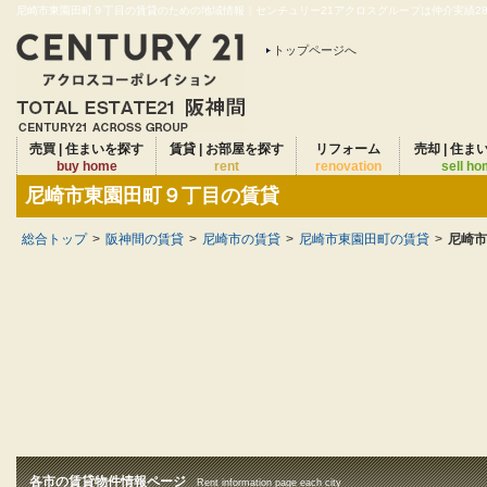
尼崎市東園田町９丁目の賃貸のための地域情報｜センチュリー21アクロスグループは仲介実績28年
トップページへ
売買 | 住まいを探す
賃貸 | お部屋を探す
リフォーム
売却 | 住ま
buy home
rent
renovation
sell h
尼崎市東園田町９丁目の賃貸
総合トップ
>
阪神間の賃貸
>
尼崎市の賃貸
>
尼崎市東園田町の賃貸
>
尼崎市
各市の賃貸物件情報ページ
Rent information page each city