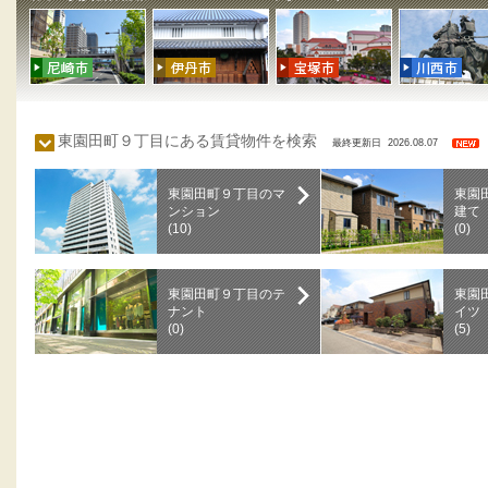
東園田町９丁目にある賃貸物件を検索
最終更新日 2026.08.07
東園田町９丁目のマ
東園
ンション
建て
(10)
(0)
東園田町９丁目のテ
東園
ナント
イツ
(0)
(5)