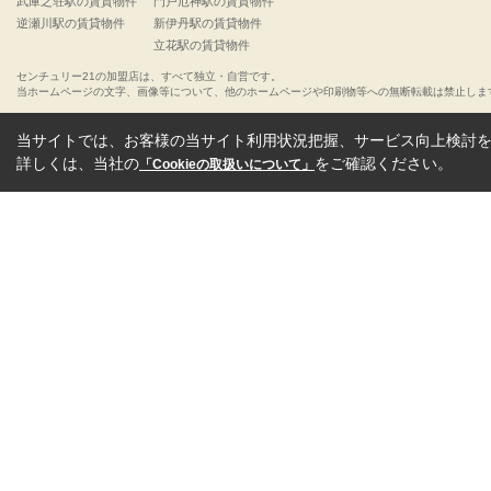
武庫之荘駅の賃貸物件
門戸厄神駅の賃貸物件
逆瀬川駅の賃貸物件
新伊丹駅の賃貸物件
立花駅の賃貸物件
センチュリー21の加盟店は、すべて独立・自営です。
当ホームページの文字、画像等について、他のホームページや印刷物等への無断転載は禁止しま
当サイトでは、お客様の当サイト利用状況把握、サービス向上検討を目
詳しくは、当社の
をご確認ください。
「Cookieの取扱いについて」