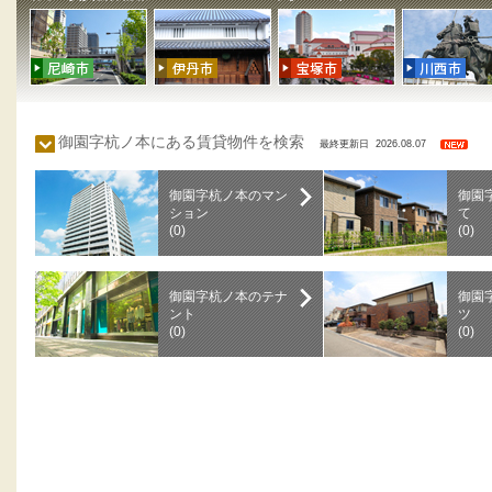
御園字杭ノ本にある賃貸物件を検索
最終更新日 2026.08.07
御園字杭ノ本のマン
御園
ション
て
(0)
(0)
御園字杭ノ本のテナ
御園
ント
ツ
(0)
(0)