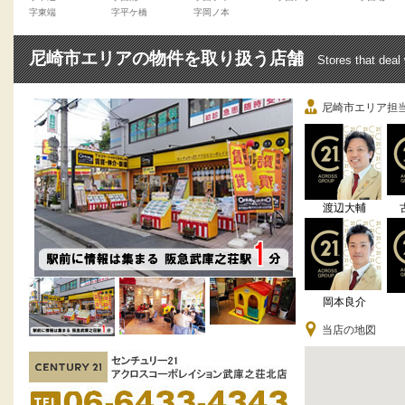
字東端
字平ケ橋
字岡ノ本
尼崎市エリアの物件を取り扱う店舗
Stores that deal
尼崎市エリア担
渡辺大輔
岡本良介
当店の地図