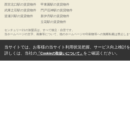
西宮北口駅の賃貸物件
甲東園駅の賃貸物件
武庫之荘駅の賃貸物件
門戸厄神駅の賃貸物件
逆瀬川駅の賃貸物件
新伊丹駅の賃貸物件
立花駅の賃貸物件
センチュリー21の加盟店は、すべて独立・自営です。
当ホームページの文字、画像等について、他のホームページや印刷物等への無断転載は禁止しま
当サイトでは、お客様の当サイト利用状況把握、サービス向上検討を目
詳しくは、当社の
をご確認ください。
「Cookieの取扱いについて」