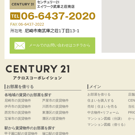
メールでのお問い合わせはコチラから
お部屋を借りる
メイン
お部屋を借りる
店舗
各地域の賃貸のお部屋を探す
尼崎市の賃貸物件
芦屋市の賃貸物件
住まいを購入する
CEN
伊丹市の賃貸物件
川西市の賃貸物件
売却｜住まいを売る
当社
西宮市の賃貸物件
東灘区の賃貸物件
中古物件×リフォーム
PRI
宝塚市の賃貸物件
灘区の賃貸物件
マンション図鑑（分譲）
かっ
マンション図鑑（借りる）
駅から賃貸物件のお部屋を探す
甲子園口駅の賃貸物件
塚口駅の賃貸物件