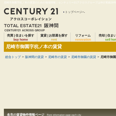
尼崎市御園字杭ノ本の賃貸のための地域情報｜センチュリー21アクロスグループは仲介実績28年連
トップページへ
売買 | 住まいを探す
賃貸 | お部屋を探す
リフォーム
売却 | 住ま
buy home
rent
renovation
sell h
尼崎市御園字杭ノ本の賃貸
総合トップ
>
阪神間の賃貸
>
尼崎市の賃貸
>
尼崎市御園の賃貸
>
尼崎市御園
各市の賃貸物件情報ページ
Rent information page each city