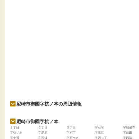
尼崎市御園字杭ノ本の周辺情報
尼崎市御園字杭ノ本
１丁目
２丁目
３丁目
字石塚
字願成寺
字杭ノ本
字肥原
字冽丁
字高江
字鼓田
字中通
字西浦
字西ケ市
字西ノ丁
字西端