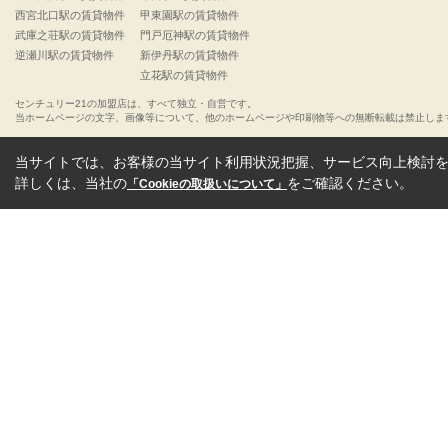
西宮北口駅の賃貸物件
甲東園駅の賃貸物件
武庫之荘駅の賃貸物件
門戸厄神駅の賃貸物件
逆瀬川駅の賃貸物件
新伊丹駅の賃貸物件
立花駅の賃貸物件
センチュリー21の加盟店は、すべて独立・自営です。
当ホームページの文字、画像等について、他のホームページや印刷物等への無断転載は禁止しま
当サイトでは、お客様の当サイト利用状況把握、サービス向上検討を目
詳しくは、当社の
をご確認ください。
「Cookieの取扱いについて」