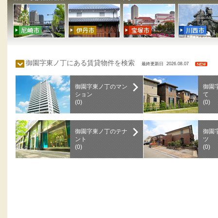
御園字東ノ丁にある賃貸物件を検索
最終更新日 2026.08.07
御園字東ノ丁のマン
御園
ション
て
(0)
(0)
御園字東ノ丁のテナ
御園
ント
ツ
(0)
(0)