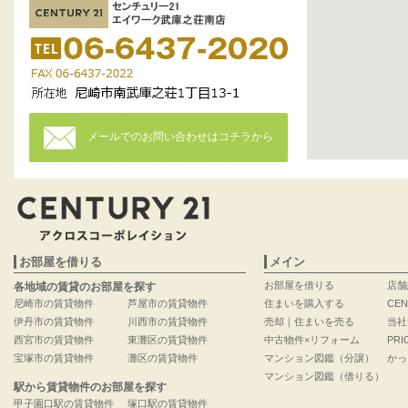
メールでのお問い合わせはコチラから
お部屋を借りる
メイン
お部屋を借りる
店舗
各地域の賃貸のお部屋を探す
尼崎市の賃貸物件
芦屋市の賃貸物件
住まいを購入する
CEN
伊丹市の賃貸物件
川西市の賃貸物件
売却｜住まいを売る
当社
西宮市の賃貸物件
東灘区の賃貸物件
中古物件×リフォーム
PRI
宝塚市の賃貸物件
灘区の賃貸物件
マンション図鑑（分譲）
かっ
マンション図鑑（借りる）
駅から賃貸物件のお部屋を探す
甲子園口駅の賃貸物件
塚口駅の賃貸物件