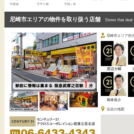
字東端
字平ケ橋
字岡ノ本
尼崎市エリアの物件を取り扱う店舗
Stores that deal
尼崎市エリア担
渡辺大輔
岡本良介
当店の地図