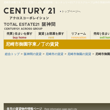
尼崎市御園字東ノ丁の賃貸のための地域情報｜センチュリー21アクロスグループは仲介実績28年連
トップページへ
売買 | 住まいを探す
賃貸 | お部屋を探す
リフォーム
売却 | 住ま
buy home
rent
renovation
sell h
尼崎市御園字東ノ丁の賃貸
総合トップ
>
阪神間の賃貸
>
尼崎市の賃貸
>
尼崎市御園の賃貸
>
尼崎市御園
各市の賃貸物件情報ページ
Rent information page each city