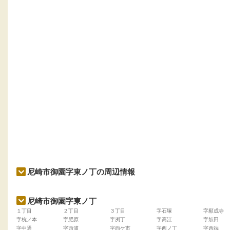
尼崎市御園字東ノ丁の周辺情報
尼崎市御園字東ノ丁
１丁目
２丁目
３丁目
字石塚
字願成寺
字杭ノ本
字肥原
字冽丁
字高江
字鼓田
字中通
字西浦
字西ケ市
字西ノ丁
字西端