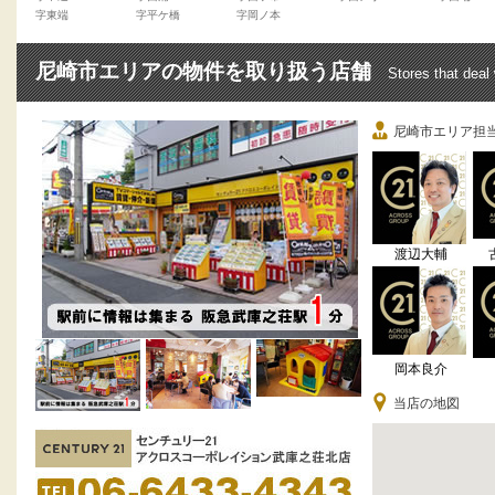
字東端
字平ケ橋
字岡ノ本
尼崎市エリアの物件を取り扱う店舗
Stores that deal
尼崎市エリア担
渡辺大輔
岡本良介
当店の地図