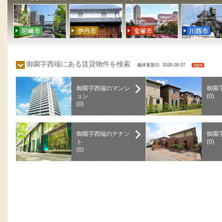
御園字西端にある賃貸物件を検索
最終更新日 2026.08.07
御園字西端のマンシ
御園
ョン
(0)
(0)
御園字西端のテナン
御園
ト
(0)
(0)