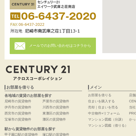
メールでのお問い合わせはコチラから
お部屋を借りる
メイン
お部屋を借りる
店舗
各地域の賃貸のお部屋を探す
尼崎市の賃貸物件
芦屋市の賃貸物件
住まいを購入する
CEN
伊丹市の賃貸物件
川西市の賃貸物件
売却｜住まいを売る
当社
西宮市の賃貸物件
東灘区の賃貸物件
中古物件×リフォーム
PRI
宝塚市の賃貸物件
灘区の賃貸物件
マンション図鑑（分譲）
かっ
マンション図鑑（借りる）
駅から賃貸物件のお部屋を探す
甲子園口駅の賃貸物件
塚口駅の賃貸物件