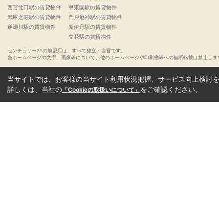
西宮北口駅の賃貸物件
甲東園駅の賃貸物件
武庫之荘駅の賃貸物件
門戸厄神駅の賃貸物件
逆瀬川駅の賃貸物件
新伊丹駅の賃貸物件
立花駅の賃貸物件
センチュリー21の加盟店は、すべて独立・自営です。
当ホームページの文字、画像等について、他のホームページや印刷物等への無断転載は禁止しま
当サイトでは、お客様の当サイト利用状況把握、サービス向上検討を目
詳しくは、当社の
をご確認ください。
「Cookieの取扱いについて」