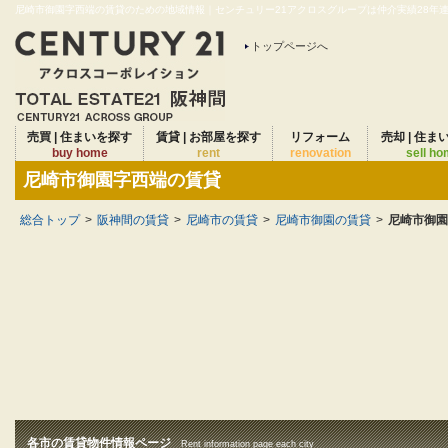
尼崎市御園字西端の賃貸のための地域情報｜センチュリー21アクロスグループは仲介実績28年連続
トップページへ
売買 | 住まいを探す
賃貸 | お部屋を探す
リフォーム
売却 | 住ま
buy home
rent
renovation
sell h
尼崎市御園字西端の賃貸
総合トップ
>
阪神間の賃貸
>
尼崎市の賃貸
>
尼崎市御園の賃貸
>
尼崎市御園
各市の賃貸物件情報ページ
Rent information page each city