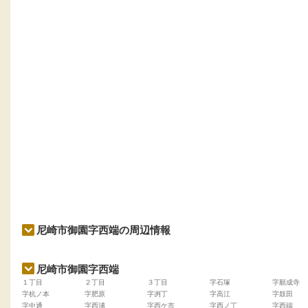
尼崎市御園字西端の周辺情報
尼崎市御園字西端
１丁目
２丁目
３丁目
字石塚
字願成寺
字杭ノ本
字肥原
字冽丁
字高江
字鼓田
字中通
字西浦
字西ケ市
字西ノ丁
字西端