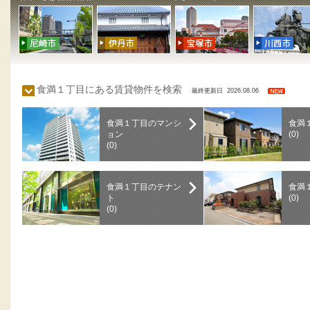
食満１丁目にある賃貸物件を検索
最終更新日 2026.08.06
食満１丁目のマンシ
食満
ョン
(0)
(0)
食満１丁目のテナン
食満
ト
(0)
(0)