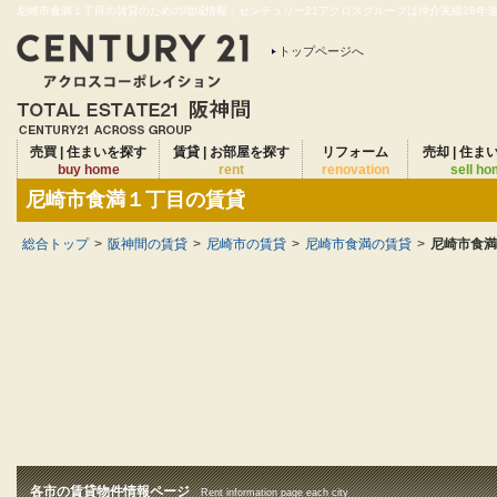
尼崎市食満１丁目の賃貸のための地域情報｜センチュリー21アクロスグループは仲介実績28年連続
トップページへ
売買 | 住まいを探す
賃貸 | お部屋を探す
リフォーム
売却 | 住ま
buy home
rent
renovation
sell h
尼崎市食満１丁目の賃貸
総合トップ
>
阪神間の賃貸
>
尼崎市の賃貸
>
尼崎市食満の賃貸
>
尼崎市食満
各市の賃貸物件情報ページ
Rent information page each city