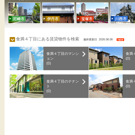
食満４丁目にある賃貸物件を検索
最終更新日 2026.08.06
食満４丁目のマンシ
食満
ョン
(0)
(0)
食満４丁目のテナン
食満
ト
(0)
(0)