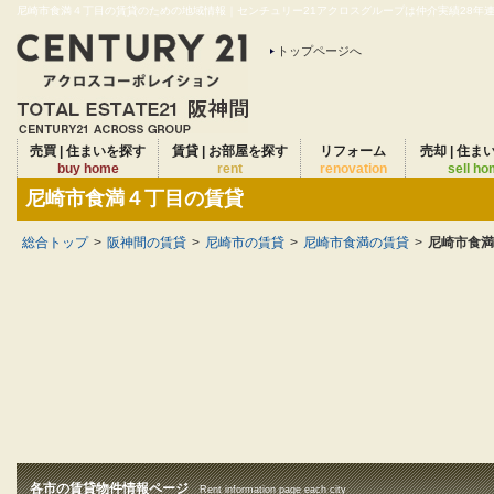
尼崎市食満４丁目の賃貸のための地域情報｜センチュリー21アクロスグループは仲介実績28年連続
トップページへ
売買 | 住まいを探す
賃貸 | お部屋を探す
リフォーム
売却 | 住ま
buy home
rent
renovation
sell h
尼崎市食満４丁目の賃貸
総合トップ
>
阪神間の賃貸
>
尼崎市の賃貸
>
尼崎市食満の賃貸
>
尼崎市食満
各市の賃貸物件情報ページ
Rent information page each city