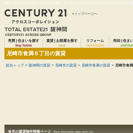
尼崎市食満６丁目の賃貸のための地域情報｜センチュリー21アクロスグループは仲介実績28年連続
トップページへ
売買 | 住まいを探す
賃貸 | お部屋を探す
リフォーム
売却 | 住ま
buy home
rent
renovation
sell h
尼崎市食満６丁目の賃貸
総合トップ
>
阪神間の賃貸
>
尼崎市の賃貸
>
尼崎市食満の賃貸
>
尼崎市食満
各市の賃貸物件情報ページ
Rent information page each city