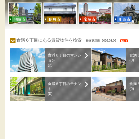
食満６丁目にある賃貸物件を検索
最終更新日 2026.08.06
食満６丁目のマンシ
食満
ョン
(0)
(2)
食満６丁目のテナン
食満
ト
(0)
(0)