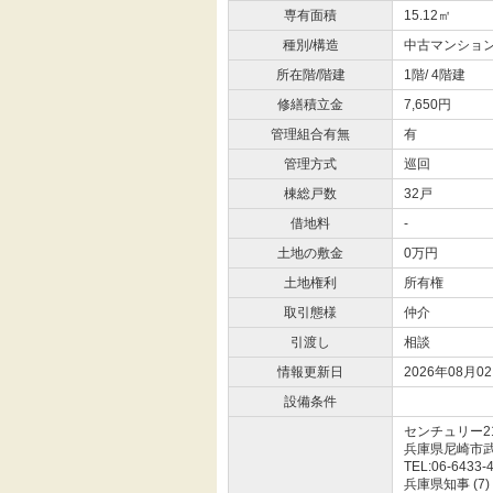
専有面積
15.12㎡
種別/構造
中古マンション
所在階/階建
1階/ 4階建
修繕積立金
7,650円
管理組合有無
有
管理方式
巡回
棟総戸数
32戸
借地料
-
土地の敷金
0万円
土地権利
所有権
取引態様
仲介
引渡し
相談
情報更新日
2026年08月0
設備条件
センチュリー
兵庫県尼崎市
TEL:06-6433-
兵庫県知事 (7)