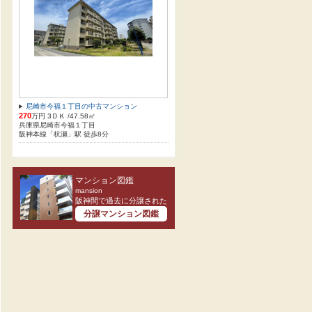
尼崎市今福１丁目の中古マンション
270
万円 3ＤＫ /47.58㎡
兵庫県尼崎市今福１丁目
阪神本線「杭瀬」駅 徒歩8分
マンション図鑑
mansion
阪神間で過去に分譲された
分譲マンション図鑑