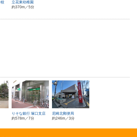
学校
立花東幼稚園
約370m／5分
りそな銀行 塚口支店
尼崎北郵便局
約578m／7分
約246m／3分