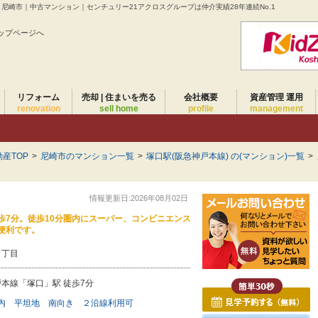
尼崎市｜中古マンション｜センチュリー21アクロスグループは仲介実績28年連続No.1
ップページへ
リフォーム
売却 | 住まいを売る
会社概要
資産管理 運用
renovation
sell home
profile
management
産TOP
>
尼崎市のマンション一覧
>
塚口駅(阪急神戸本線) の(マンション)一覧
>
情報更新日:2026年08月02日
歩7分。徒歩10分圏内にスーパー、コンビニエンス
便利です。
６丁目
本線「塚口」駅 徒歩7分
内
平坦地
南向き
２沿線利用可