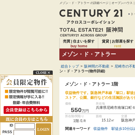
メゾン・ド・アトラー の詳細ページ｜オープンハウス｜
ト
売買 | 住まいを探す
賃貸 | お部屋を探す
buy home
rent
メゾン・ド・アトラー
総合トップ
>
阪神間の不動産
>
尼崎市の不動
ン・ド・アトラー(物件詳細)
メゾン・ド・アトラー 1階
収益物件です。阪急神戸本線「塚口」駅徒
ストア、公園、銀行などの生活施設があり
価格
所在地
兵庫県尼崎市南塚口町
550
万円
所在階/間取り
面積
交通
15.12㎡
阪急神戸
1階 /1Ｒ
ID
関連キーワード
収益物件
駅徒歩10分以
PASS