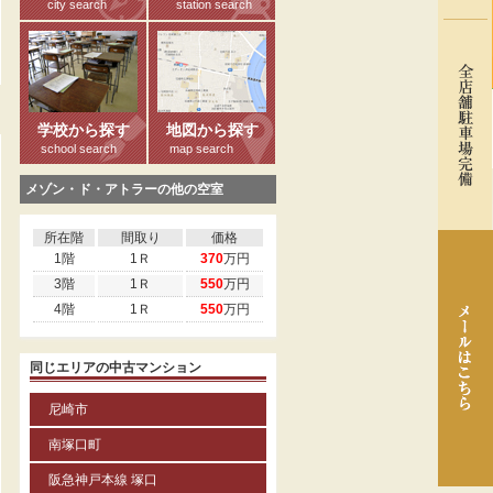
city search
station search
る
学校から探す
地図から探す
school search
map search
メゾン・ド・アトラーの他の空室
所在階
間取り
価格
1階
1Ｒ
370
万円
3階
1Ｒ
550
万円
4階
1Ｒ
550
万円
同じエリアの中古マンション
尼崎市
南塚口町
阪急神戸本線 塚口