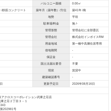
バルコニー面積
0.00㎡
 /鉄筋コンクリート
築年月（築年数）/方位
築41年 /南
地勢
平坦
駐車場/料金
無 /-
管理形態
管理会社に全部委託
管理会社
株式会社インボイスRM
用途地域
第一種中高層住居専用
借地期間
-
保証金
-
国土法届出要否
不要
現状
賃貸中
建築確認番号
-
2日
更新予定日
2026年08月16日
21アクロスコーポレイション武庫之荘店
武庫之荘２丁目３－１
4343
 第202981号