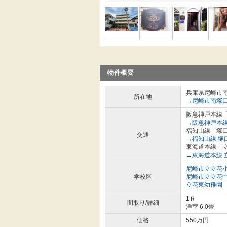
物件概要
兵庫県尼崎市
所在地
→尼崎市南塚
阪急神戸本線「
→阪急神戸本線
福知山線「塚口
交通
→福知山線 塚
東海道本線「立
→東海道本線 
尼崎市立立花
学校区
尼崎市立立花
立花東幼稚園
1Ｒ
間取り/詳細
洋室 6.0畳
価格
550万円