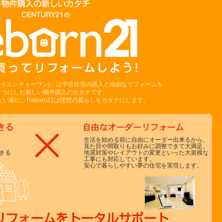
ーントゥエンティーワン)」は中古住宅の購入と自由なリフォームを
とつにした新しい物件購入のカタチです。
い家に。Reborn21は理想の暮らしをカタチにします。
生活を始める前に自由にオーダー出来るから、
見た目や間取りもお好みに調整できて大満足。
きる
地震対策やレイアウトの変更といった大規模な
工事にも対応しています。
安心で暮らしやすい夢の住宅を実現します。