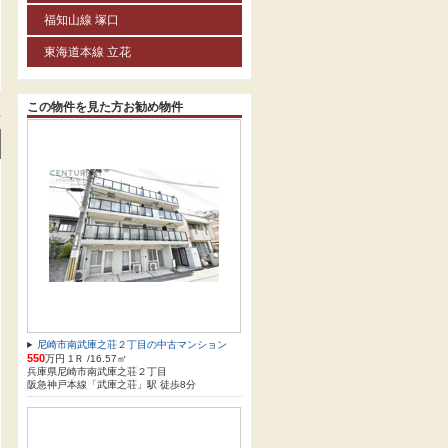
福知山線 塚口
東海道本線 立花
この物件を見た方お勧め物件
方
尼崎市南武庫之荘２丁目の中古マンション
550
万円 1Ｒ /16.57㎡
兵庫県尼崎市南武庫之荘２丁目
阪急神戸本線「武庫之荘」駅 徒歩8分