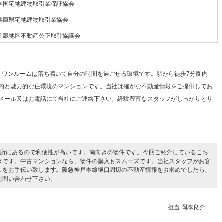
全国宅地建物取引業保証協会
兵庫県宅地建物取引業協会
近畿地区不動産公正取引協議会
分。ワンルームは落ち着いて自分の時間を過ごせる環境です。駅から徒歩7分圏内
内と魅力的な住環境のマンションです。当社は確かな不動産情報をご提供してお
メール又はお電話にて当社にご連絡下さい。経験豊富なスタッフがしっかりとサ
場所にあるので利便性が高いです。南向きの物件です。今回ご紹介しているこち
きです。中古マンションなら、物件の購入もスムーズです。当社スタッフがお客
しをお手伝い致します。阪急神戸本線塚口周辺の不動産情報をお求めでしたら、
お問い合わせ下さい。
担当:岡本良介