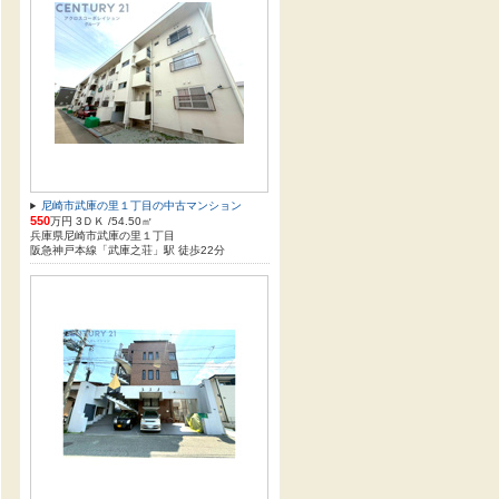
尼崎市武庫の里１丁目の中古マンション
550
万円 3ＤＫ /54.50㎡
兵庫県尼崎市武庫の里１丁目
阪急神戸本線「武庫之荘」駅 徒歩22分