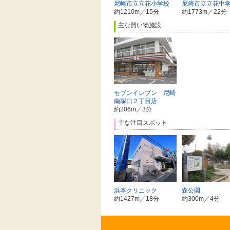
尼崎市立立花小学校
尼崎市立立花中
約1210m／15分
約1773m／22分
主な買い物施設
セブンイレブン 尼崎
南塚口２丁目店
約206m／3分
主な注目スポット
浜本クリニック
森公園
約1427m／18分
約300m／4分