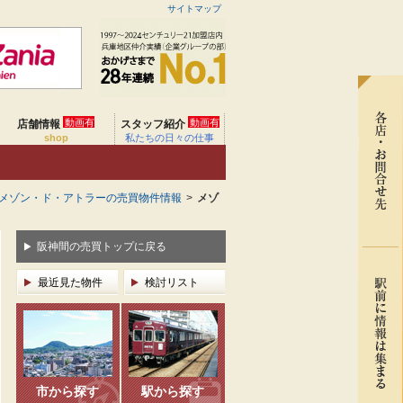
サイトマップ
動画有
動画有
店舗情報
スタッフ紹介
shop
私たちの日々の仕事
メゾン・ド・アトラーの売買物件情報
>
メゾ
阪神間の売買トップに戻る
最近見た物件
検討リスト
市から探す
駅から探す