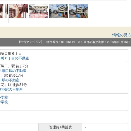
情報の見
【中古マンション】 物件番号：80056119 取引条件の有効期限：2026年08月16日
南塚口町６丁目
口町６丁目の不動産
塚口」駅 徒歩7分
 塚口駅の不動産
」駅 徒歩17分
口駅の不動産
花」駅 徒歩31分
立花駅の不動産
小学校
中学校
管理費+共益費
-