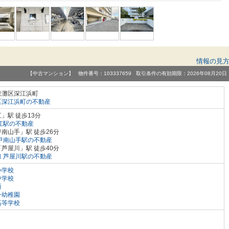
情報の見
【中古マンション】 物件番号：103337659 取引条件の有効期限：2026年08月20日
東灘区深江浜町
区深江浜町の不動産
」駅 徒歩13分
江駅の不動産
南山手」駅 徒歩26分
甲南山手駅の不動産
芦屋川」駅 徒歩40分
 芦屋川駅の不動産
小学校
中学校
所
一幼稚園
高等学校