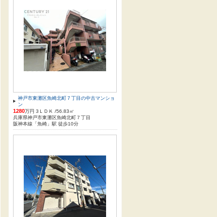
神戸市東灘区魚崎北町７丁目の中古マンショ
ン
1280
万円 3ＬＤＫ /56.83㎡
兵庫県神戸市東灘区魚崎北町７丁目
阪神本線「魚崎」駅 徒歩10分