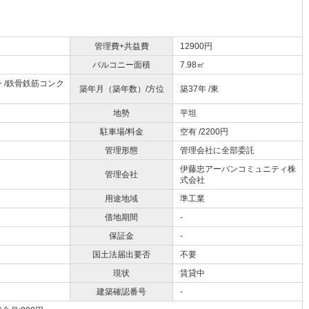
管理費+共益費
12900円
バルコニー面積
7.98㎡
 /鉄骨鉄筋コンク
築年月（築年数）/方位
築37年 /東
地勢
平坦
駐車場/料金
空有 /2200円
管理形態
管理会社に全部委託
伊藤忠アーバンコミュニティ株
管理会社
式会社
用途地域
準工業
借地期間
-
保証金
-
国土法届出要否
不要
現状
賃貸中
建築確認番号
-