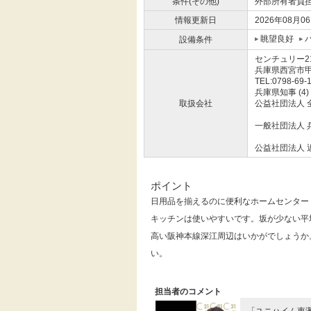
条件(その他)
外部所有者負担
情報更新日
2026年08月0
眺望良好
設備条件
センチュリー2
兵庫県西宮市
TEL:0798-69-
兵庫県知事 (4)
取扱会社
公益社団法人 
一般社団法人 
公益社団法人 
ポイント
日用品を揃えるのに便利なホームセンター
キッチンは使いやすいです。坂が少ない平
高い阪神本線深江周辺はいかがでしょうか
い。
担当者のコメント