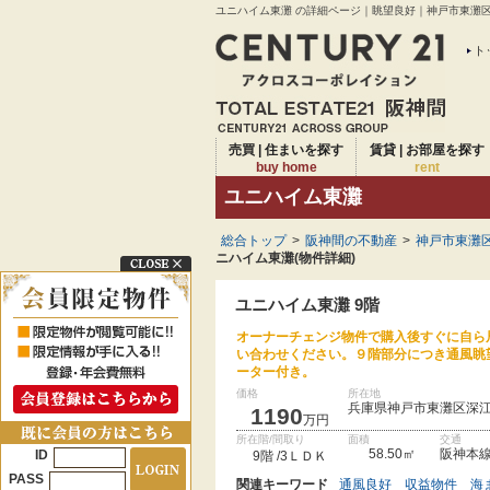
ユニハイム東灘 の詳細ページ｜眺望良好｜神戸市東灘区
ト
売買 | 住まいを探す
賃貸 | お部屋を探す
buy home
rent
ユニハイム東灘
総合トップ
>
阪神間の不動産
>
神戸市東灘区
ニハイム東灘(物件詳細)
ユニハイム東灘 9階
オーナーチェンジ物件で購入後すぐに自ら
い合わせください。９階部分につき通風眺
ーター付き。
価格
所在地
兵庫県神戸市東灘区深
1190
万円
所在階/間取り
面積
交通
58.50㎡
阪神本線
ID
9階 /3ＬＤＫ
PASS
関連キーワード
通風良好
収益物件
海