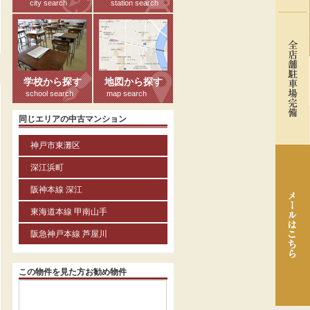
city search
station search
る
学校から探す
地図から探す
school search
map search
同じエリアの中古マンション
神戸市東灘区
深江浜町
阪神本線 深江
東海道本線 甲南山手
阪急神戸本線 芦屋川
この物件を見た方お勧め物件