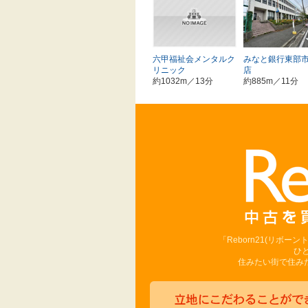
六甲福祉会メンタルク
みなと銀行東部
リニック
店
約1032m／13分
約885m／11分
「Reborn21(リボ
ひ
住みたい街で住みた