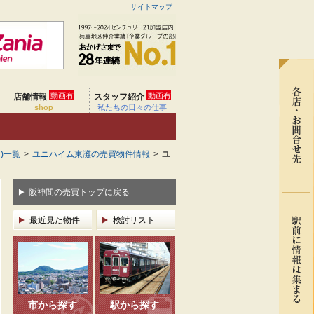
サイトマップ
動画有
動画有
店舗情報
スタッフ紹介
shop
私たちの日々の仕事
)一覧
>
ユニハイム東灘の売買物件情報
>
ユ
阪神間の売買トップに戻る
最近見た物件
検討リスト
市から探す
駅から探す