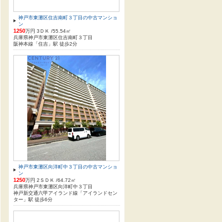
神戸市東灘区住吉南町３丁目の中古マンショ
ン
1250
万円 3ＤＫ /55.54㎡
兵庫県神戸市東灘区住吉南町３丁目
阪神本線「住吉」駅 徒歩2分
神戸市東灘区向洋町中３丁目の中古マンショ
ン
1250
万円 2ＳＤＫ /64.72㎡
兵庫県神戸市東灘区向洋町中３丁目
神戸新交通六甲アイランド線「アイランドセン
ター」駅 徒歩6分