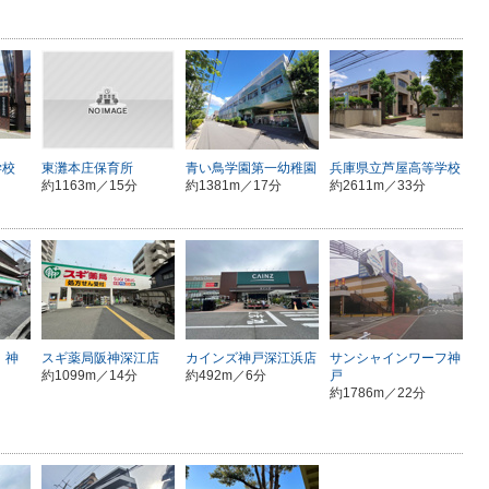
学校
東灘本庄保育所
青い鳥学園第一幼稚園
兵庫県立芦屋高等学校
約1163m／15分
約1381m／17分
約2611m／33分
 神
スギ薬局阪神深江店
カインズ神戸深江浜店
サンシャインワーフ神
約1099m／14分
約492m／6分
戸
約1786m／22分