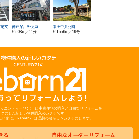
市場支
神戸深江郵便局
本庄中央公園
約908m／11分
約1556m／19分
ーントゥエンティーワン)」は中古住宅の購入と自由なリフォームを
とつにした新しい物件購入のカタチです。
い家に。Reborn21は理想の暮らしをカタチにします。