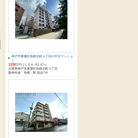
方
神戸市東灘区魚崎北町４丁目の中古マンショ
ン
1239
万円 2ＬＤＫ /61.07㎡
兵庫県神戸市東灘区魚崎北町４丁目
阪神本線「魚崎」駅 徒歩7分