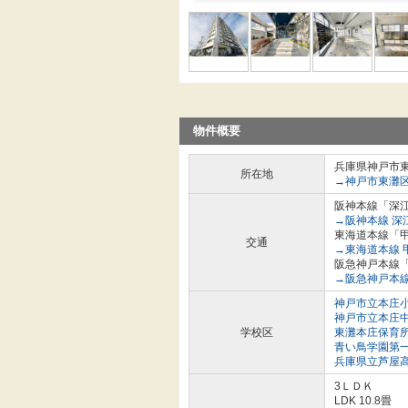
物件概要
兵庫県神戸市
所在地
→神戸市東灘
阪神本線「深江
→阪神本線 深
東海道本線「甲
交通
→東海道本線 
阪急神戸本線「
→阪急神戸本線
神戸市立本庄
神戸市立本庄
学校区
東灘本庄保育
青い鳥学園第
兵庫県立芦屋
3ＬＤＫ
LDK 10.8畳