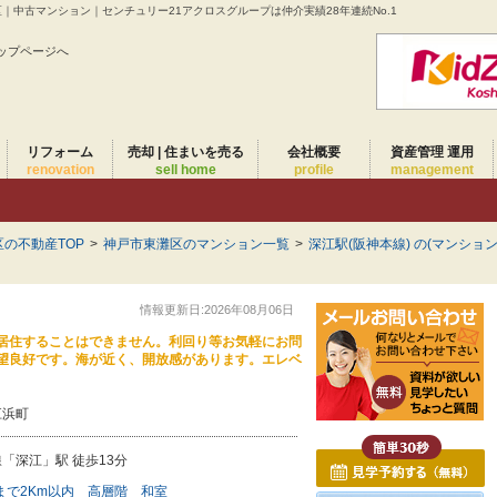
｜中古マンション｜センチュリー21アクロスグループは仲介実績28年連続No.1
ップページへ
リフォーム
売却 | 住まいを売る
会社概要
資産管理 運用
renovation
sell home
profile
management
の不動産TOP
>
神戸市東灘区のマンション一覧
>
深江駅(阪神本線) の(マンション
情報更新日:2026年08月06日
居住することはできません。利回り等お気軽にお問
望良好です。海が近く、開放感があります。エレベ
江浜町
「深江」駅 徒歩13分
まで2Km以内
高層階
和室