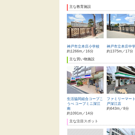
主な教育施設
神戸市立本庄小学校
神戸市立本庄中
約1266m／16分
約1375m／17分
主な買い物施設
生活協同組合コープこ
ファミリーマート
うべ コープミニ深江
戸深江店
南
約643m／8分
約1091m／14分
主な注目スポット