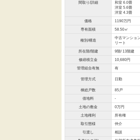
間取り/詳細
和室 6.0畳
洋室 5.6畳
洋室 4.3畳
価格
1190万円
専有面積
58.50㎡
中古マンション
種別/構造
リート
所在階/階建
9階/ 13階建
修繕積立金
10,680円
管理組合有無
有
管理方式
日勤
棟総戸数
85戸
借地料
-
土地の敷金
0万円
土地権利
所有権
取引態様
仲介
引渡し
相談