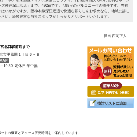
灘」：神戸市東灘区エリアの新居にピッタリ。日用品を揃えるのに便利なホーム
ズ神戸深江浜店」まで、492mです。7.98㎡のバルコニー付き物件です。専有
物件はいかがですか。阪神本線深江近辺で快適な暮らしをお求めなら、地域に詳し
下さい。経験豊富な当社スタッフがしっかりとサポートいたします。
担当:西岡正人
西宮北口駅前店まで
宮市甲風園１丁目６－８
MAP
0～19:30 定休日:年中無
検討リストに追加
ポットの概要とアクセス所要時間をご案内しています。