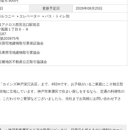
金月:800円
6日
更新予定日
2026年08月20日
バルコニー
エレベーター
バス・トイレ別
1アクロス西宮北口駅前店
甲風園１丁目６－８
1187
 第203975号
全国宅地建物取引業保証協会
兵庫県宅地建物取引業協会
近畿地区不動産公正取引協議会
「カインズ神戸深江浜店」まで、492mです。お子様がいるご家庭にこそ独立型
坦地に立地しています。神戸市東灘区で住まい探しをするなら、交通の利便性の
。こだわりやご要望などございましたら、当社までお気軽にお問い合わせ下さ