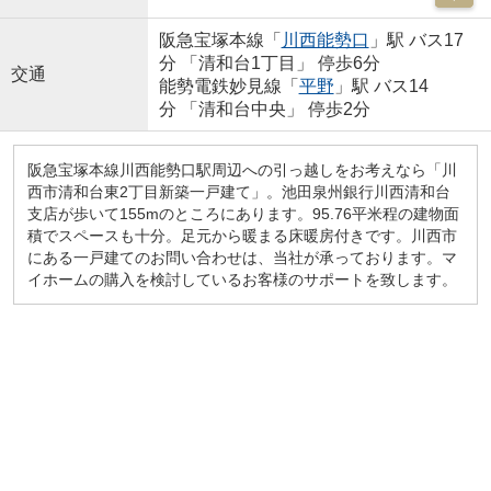
阪急宝塚本線「
川西能勢口
」駅 バス17
分 「清和台1丁目」 停歩6分
交通
能勢電鉄妙見線「
平野
」駅 バス14
分 「清和台中央」 停歩2分
阪急宝塚本線川西能勢口駅周辺への引っ越しをお考えなら「川
西市清和台東2丁目新築一戸建て」。池田泉州銀行川西清和台
支店が歩いて155mのところにあります。95.76平米程の建物面
積でスペースも十分。足元から暖まる床暖房付きです。川西市
にある一戸建てのお問い合わせは、当社が承っております。マ
イホームの購入を検討しているお客様のサポートを致します。