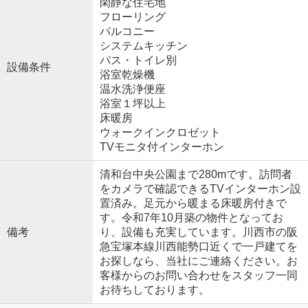
閑静な住宅地
フローリング
バルコニー
システムキッチン
バス・トイレ別
設備条件
浴室乾燥機
温水洗浄便座
浴室１坪以上
床暖房
ウォークインクロゼット
TVモニタ付インターホン
清和台中央公園まで280mです。訪問者
をカメラで確認できるTVインターホン設
置済み。足元から暖まる床暖房付きで
す。令和7年10月築の物件となってお
備考
り、設備も充実しています。川西市の阪
急宝塚本線川西能勢口近くで一戸建てを
お探しなら、当社にご連絡ください。お
客様からのお問い合わせをスタッフ一同
お待ちしております。