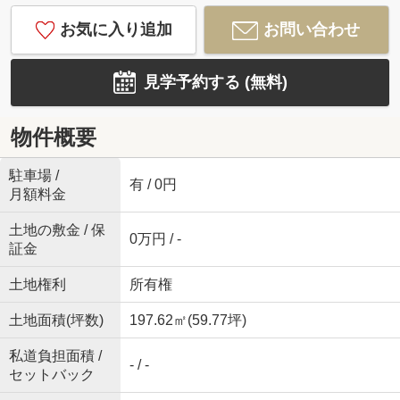
お気に入り追加
お問い合わせ
見学予約する (無料)
物件概要
駐車場 /
有 / 0円
月額料金
土地の敷金 / 保
0万円 / -
証金
土地権利
所有権
土地面積(坪数)
197.62㎡(59.77坪)
私道負担面積 /
- / -
セットバック