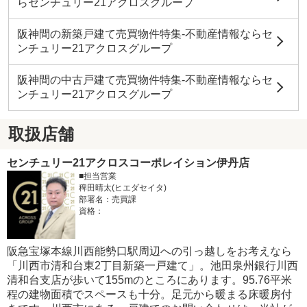
らセンチュリー21アクロスグループ
阪神間の新築戸建て売買物件特集-不動産情報ならセ
ンチュリー21アクロスグループ
阪神間の中古戸建て売買物件特集-不動産情報ならセ
ンチュリー21アクロスグループ
取扱店舗
センチュリー21アクロスコーポレイション伊丹店
■担当営業
稗田晴太(ヒエダセイタ)
部署名：売買課
資格：
阪急宝塚本線川西能勢口駅周辺への引っ越しをお考えなら
「川西市清和台東2丁目新築一戸建て」。池田泉州銀行川西
清和台支店が歩いて155mのところにあります。95.76平米
程の建物面積でスペースも十分。足元から暖まる床暖房付