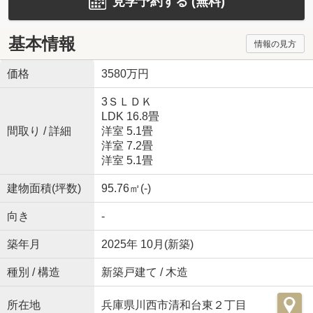
見学予約する (無料)
基本情報
情報の見方
価格
3580万円
3ＳＬＤＫ
LDK 16.8畳
間取り / 詳細
洋室 5.1畳
洋室 7.2畳
洋室 5.1畳
建物面積(坪数)
95.76㎡(-)
向き
-
築年月
2025年 10月(新築)
種別 / 構造
新築戸建て / 木造
所在地
兵庫県川西市清和台東２丁目