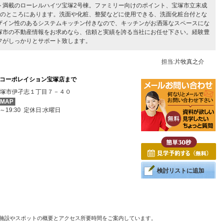
ト満載のローレルハイツ宝塚2号棟。ファミリー向けのポイント、宝塚市立末成
分のところにあります。洗面や化粧、整髪などに使用できる、洗面化粧台付とな
ザイン性のあるシステムキッチン付きなので、キッチンがお洒落なスペースにな
塚市の不動産情報をお求めなら、信頼と実績を誇る当社にお任せ下さい。経験豊
フがしっかりとサポート致します。
担当:片牧真之介
コーポレイション宝塚店まで
塚市伊孑志１丁目７－４０
MAP
0～19:30 定休日:水曜日
検討リストに追加
る施設やスポットの概要とアクセス所要時間をご案内しています。