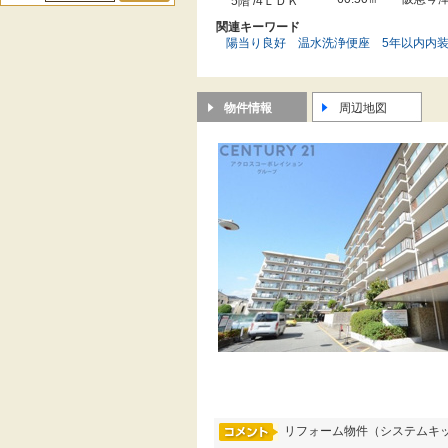
5階 /4ＬＤＫ
関連キーワード
陽当り良好
温水洗浄便座
5年以内内
物件情報
周辺地図