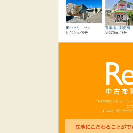
田中クリニック
宝塚福井郵便局
約455m／6分
約670m／8分
「Reborn21(リボ
ひ
住みたい街で住みた