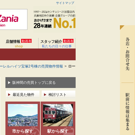
サイトマップ
動画有
動画有
店舗情報
スタッフ紹介
shop
私たちの日々の仕事
ーレルハイツ宝塚2号棟の売買物件情報
>
ロー
阪神間の売買トップに戻る
最近見た物件
検討リスト
市から探す
駅から探す