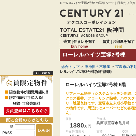
ローレルハイツ宝塚2号棟 の詳細ページ｜日当たり良好
ト
売買 | 住まいを探す
賃貸 | お部屋を探す
buy home
rent
ローレルハイツ宝塚2号棟
総合トップ
>
阪神間の不動産
>
宝塚市の不動
レルハイツ宝塚2号棟(物件詳細)
ローレルハイツ宝塚2号棟 5階
リフォーム物件（システムキッチン新調、
クロス張替、フローリング貼替、ハウスク
り・眺望良好です。宝塚市立末成小学校ま
の物件です。周辺にはスーパーなどの各種
ん。
価格
所在地
兵庫県宝塚市亀井町
1380
ID
万円
所在階/間取り
面積
交通
PASS
60.50㎡
阪急今津