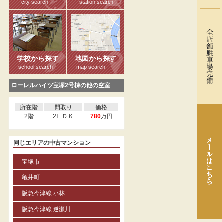
city search
station search
る
学校から探す
地図から探す
school search
map search
ローレルハイツ宝塚2号棟の他の空室
所在階
間取り
価格
2階
2ＬＤＫ
780
万円
同じエリアの中古マンション
宝塚市
亀井町
阪急今津線 小林
阪急今津線 逆瀬川