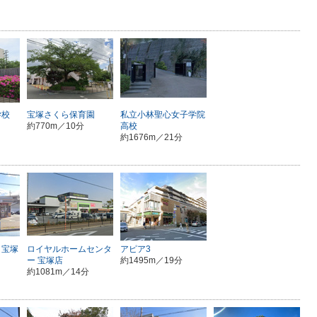
学校
宝塚さくら保育園
私立小林聖心女子学院
約770m／10分
高校
約1676m／21分
 宝塚
ロイヤルホームセンタ
アピア3
ー 宝塚店
約1495m／19分
約1081m／14分