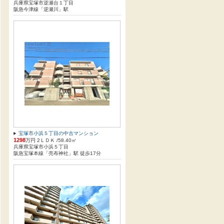
兵庫県宝塚市逆瀬台１丁目
阪急今津線「逆瀬川」駅
宝塚市小浜５丁目の中古マンション
1298
万円 2ＬＤＫ /58.40㎡
兵庫県宝塚市小浜５丁目
阪急宝塚本線「売布神社」駅 徒歩17分