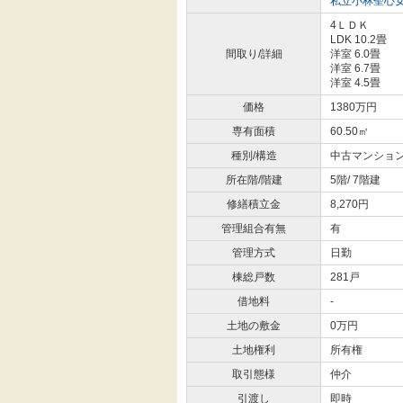
私立小林聖心
4ＬＤＫ
LDK 10.2畳
間取り/詳細
洋室 6.0畳
洋室 6.7畳
洋室 4.5畳
価格
1380万円
専有面積
60.50㎡
種別/構造
中古マンション
所在階/階建
5階/ 7階建
修繕積立金
8,270円
管理組合有無
有
管理方式
日勤
棟総戸数
281戸
借地料
-
土地の敷金
0万円
土地権利
所有権
取引態様
仲介
引渡し
即時