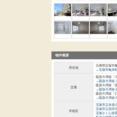
物件概要
兵庫県宝塚市
所在地
→宝塚市亀井
阪急今津線「小
→阪急今津線 
阪急今津線「逆
交通
→阪急今津線 
阪急今津線「仁
→阪急今津線 
宝塚市立末成
宝塚市立高司
学校区
宝塚さくら保