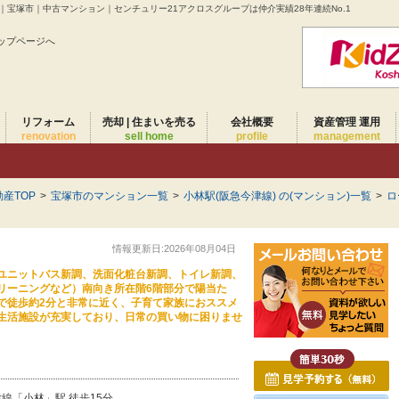
｜宝塚市｜中古マンション｜センチュリー21アクロスグループは仲介実績28年連続No.1
ップページへ
リフォーム
売却 | 住まいを売る
会社概要
資産管理 運用
renovation
sell home
profile
management
産TOP
>
宝塚市のマンション一覧
>
小林駅(阪急今津線) の(マンション)一覧
>
ロ
情報更新日:2026年08月04日
ユニットバス新調、洗面化粧台新調、トイレ新調、
リーニングなど）南向き所在階6階部分で陽当た
で徒歩約2分と非常に近く、子育て家族におススメ
生活施設が充実しており、日常の買い物に困りませ
線「小林」駅 徒歩15分