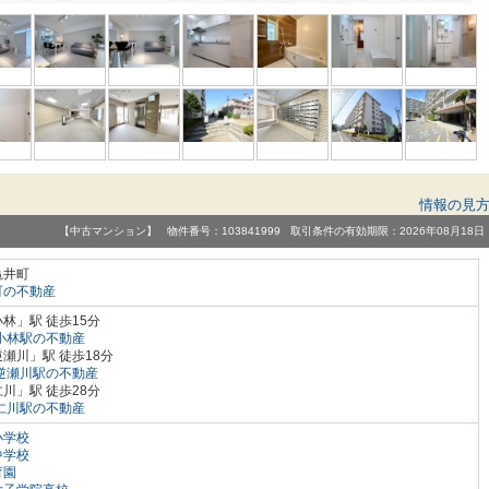
情報の見
【中古マンション】 物件番号：103841999 取引条件の有効期限：2026年08月18日
亀井町
町の不動産
林」駅 徒歩15分
小林駅の不動産
瀬川」駅 徒歩18分
逆瀬川駅の不動産
川」駅 徒歩28分
仁川駅の不動産
小学校
中学校
育園