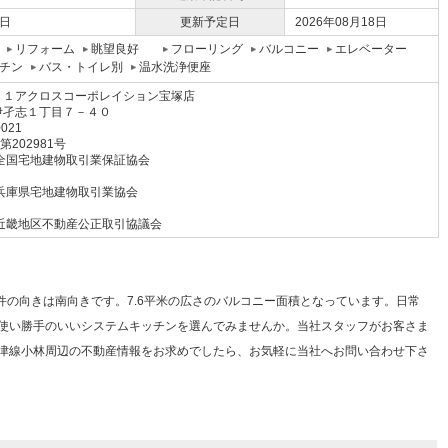
4日
更新予定日
2026年08月18日
リフォーム
眺望良好
フローリング
バルコニー
エレベーター
チン
バス・トイレ別
温水洗浄便座
２１アクロスコーポレイション宝塚店
伊孑志１丁目７－４０
0021
 第202981号
全国宅地建物取引業保証協会
兵庫県宅地建物取引業協会
近畿地区不動産公正取引協議会
物件の向きは南向きです。7.6平米の広さのバルコニー面積となっています。日常
使い勝手のいいシステムキッチンを選んでみませんか。当社スタッフがお客さま
津線小林周辺の不動産情報をお求めでしたら、お気軽に当社へお問い合わせ下さ