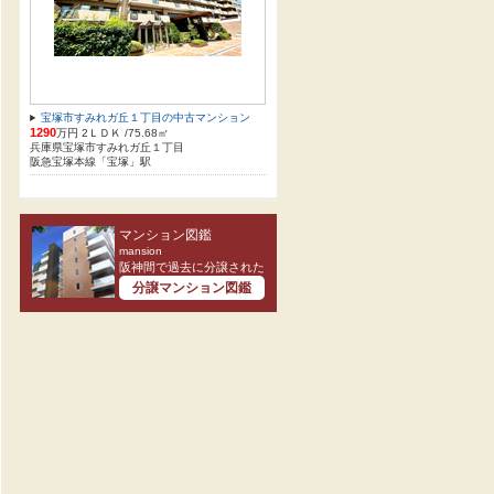
宝塚市すみれガ丘１丁目の中古マンション
1290
万円 2ＬＤＫ /75.68㎡
兵庫県宝塚市すみれガ丘１丁目
阪急宝塚本線「宝塚」駅
マンション図鑑
mansion
阪神間で過去に分譲された
分譲マンション図鑑