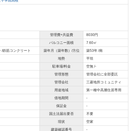
女子学院高校
管理費+共益費
8030円
バルコニー面積
7.60㎡
 /鉄筋コンクリート
築年月（築年数）/方位
築53年 /南
地勢
平坦
駐車場/料金
空無 /-
管理形態
管理会社に全部委託
管理会社
三菱地所コミュニティ
用途地域
第一種中高層住居専用
借地期間
-
保証金
-
国土法届出要否
不要
現状
空家
建築確認番号
-