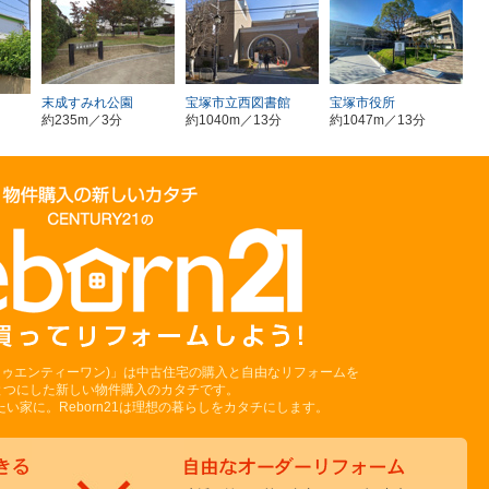
末成すみれ公園
宝塚市立西図書館
宝塚市役所
約235m／3分
約1040m／13分
約1047m／13分
ーントゥエンティーワン)」は中古住宅の購入と自由なリフォームを
とつにした新しい物件購入のカタチです。
い家に。Reborn21は理想の暮らしをカタチにします。