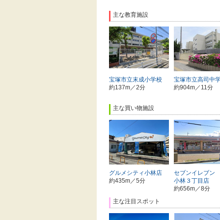
主な教育施設
宝塚市立末成小学校
宝塚市立高司中
約137m／2分
約904m／11分
主な買い物施設
グルメシティ小林店
セブンイレブン
約435m／5分
小林３丁目店
約656m／8分
主な注目スポット