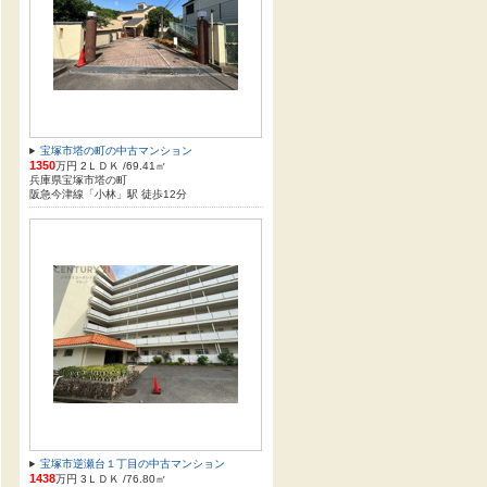
宝塚市塔の町の中古マンション
1350
万円 2ＬＤＫ /69.41㎡
兵庫県宝塚市塔の町
阪急今津線「小林」駅 徒歩12分
宝塚市逆瀬台１丁目の中古マンション
1438
万円 3ＬＤＫ /76.80㎡