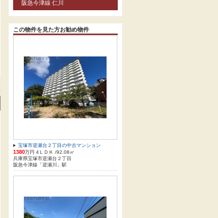
阪急今津線 仁川
この物件を見た方お勧め物件
方
宝塚市逆瀬台２丁目の中古マンション
1380
万円 4ＬＤＫ /92.08㎡
兵庫県宝塚市逆瀬台２丁目
阪急今津線「逆瀬川」駅