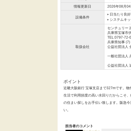
情報更新日
2026年08月0
日当たり良好
設備条件
システムキッ
センチュリー
兵庫県宝塚市
TEL:0797-72-
兵庫県知事 (7)
取扱会社
公益社団法人 
一般社団法人 
公益社団法人 
ポイント
近畿大阪銀行 宝塚支店まで327mです。
生活で利用頻度の高い水回りだからこそ、
の住まい探しをお手伝い致します。阪急今
い。
担当者のコメント